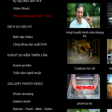
Kỹ xảo điện ảnh VFX
Video Music
Phim quảng cáo TVC - Viral
DỊCH VỤ HẬU KỲ
Hoạt huyết minh não khang
tvc
Biên tập Video
Lồng tiếng sản xuất DVD
EVENT SỰ KIỆN TRIỂN LÃM
Event sự kiện
Cadisun tvc 3d
b
Triển lãm nghệ thuật
GALLERY PHOTO VIDEO
Photo shooting
Gallery tranh
picenza tvc
Banner - Flash - Web - Video