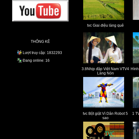
tvc Giai điệu làng quê
THỐNG KÊ
Lượt truy cập: 1832293
Đang online: 16
3.8Nhịp đập Việt Nam VTV4
Hình
Làng Nón
tvc Bột giặt Vì Dân Robot 5
1 T
sao