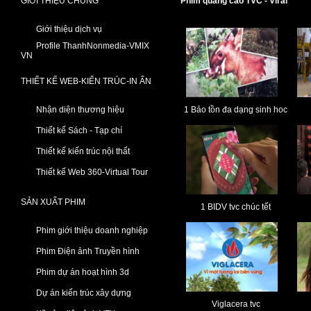
GIỚI THIỆU CHUNG
Phim quảng cáo TVC - Viral
Giới thiệu dịch vụ
Profile ThanhNonmedia-VMIX
VN
THIẾT KẾ WEB-KIẾN TRÚC-IN ẤN
Nhận diện thương hiệu
1 Bảo tồn đa dạng sinh hoc
Thiết kế Sách - Tạp chí
Thiết kế kiến trúc nội thất
Thiết kế Web 360-Virtual Tour
SẢN XUẤT PHIM
1 BIDV tvc chúc tết
Phim giới thiệu doanh nghiệp
Phim Điện ảnh Truyền hình
Phim dự án hoạt hình 3d
Dự án kiến trúc xây dựng
Viglacera tvc