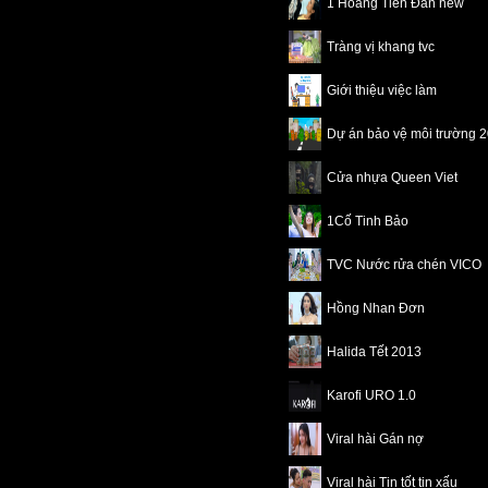
1 Hoàng Tiên Đan new
Tràng vị khang tvc
Giới thiệu việc làm
Dự án bảo vệ môi trường 
Cửa nhựa Queen Viet
1Cố Tinh Bảo
TVC Nước rửa chén VICO
Hồng Nhan Đơn
Halida Tết 2013
Karofi URO 1.0
Viral hài Gán nợ
Viral hài Tin tốt tin xấu