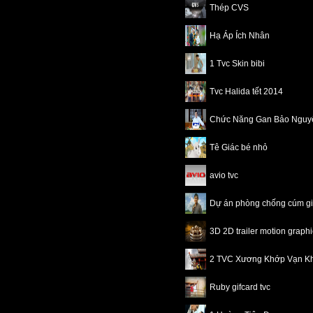
Thép CVS
Hạ Áp Ích Nhân
1 Tvc Skin bibi
Tvc Halida tết 2014
Chức Năng Gan Bảo Nguy
Tê Giác bé nhỏ
avio tvc
Dự án phòng chống cúm 
3D 2D trailer motion grap
2 TVC Xương Khớp Vạn K
Ruby gifcard tvc