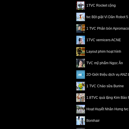
1TVC Rocket cộng
tvc Bột giặt Vì Dân Robot 5
1 TVC Phân bón Apromaco
1TVC vernicers ACNE
Layout phim hoạt hình
TVC mỹ phẩm Ngọc Ân
2D-Giới thiệu dịch vụ ANZ
1 TVC Cháo sữa Burine
1.8TVC quà tặng Kim Bảo 
Hoạt Huyết Nhân Hưng tvc
Bonihair