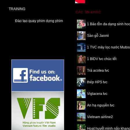
TRAINING
CÁC TIN KHÁC
Đào tạo quay phim dựng phim
1 Bảo tồn đa dạng sinh ho
Sàn gỗ Janmi
1 TVC máy lọc nước Mutos
1 BIDV tvc chúc tết
Trà acotea tvc
thép HPS tvc
Viglacera tvc
An hạ nguyên tvc
Vietnam airline2
Hoạt huyết minh não khang