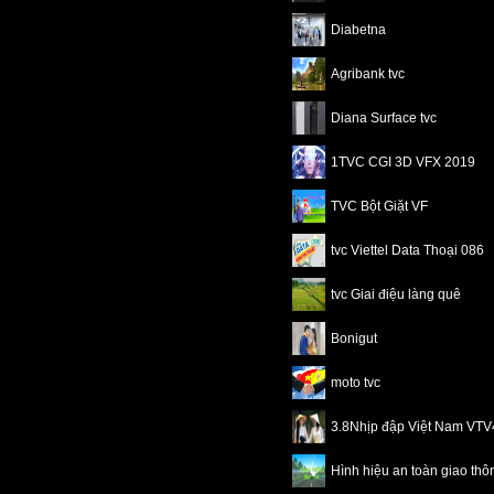
Diabetna
Agribank tvc
Diana Surface tvc
1TVC CGI 3D VFX 2019
TVC Bột Giặt VF
tvc Viettel Data Thoại 086
tvc Giai điệu làng quê
Bonigut
moto tvc
3.8Nhịp đập Việt Nam VT
Hình hiệu an toàn giao th