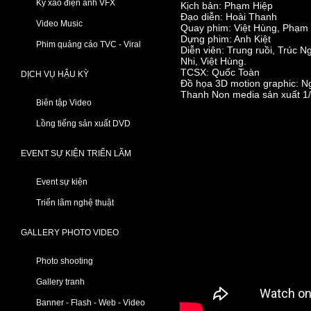
Kỹ xảo điện ảnh VFX
Kịch bản: Phạm Hiệp
Đạo diễn: Hoài Thanh
Video Music
Quay phim: Việt Hùng, Phạm
Dựng phim: Anh Kiệt
Phim quảng cáo TVC - Viral
Diễn viên: Trung ruồi, Trúc 
Nhi, Việt Hùng.
TCSX: Quốc Toàn
DỊCH VỤ HẬU KỲ
Đồ họa 3D motion graphic: N
Thanh Non media sản xuất 1
Biên tập Video
Lồng tiếng sản xuất DVD
EVENT SỰ KIỆN TRIỂN LÃM
Event sự kiện
Triển lãm nghệ thuật
GALLERY PHOTO VIDEO
Photo shooting
Gallery tranh
Banner - Flash - Web - Video