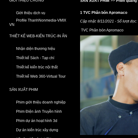
GIỚI THIỆU CHUNG
SẢN XUẤT PHIM
>>
Phim quảng 
1 TVC Phân bón Apromaco
Giới thiệu dịch vụ
Profile ThanhNonmedia-VMIX
Cập nhật: 8/11/2021 - Số lượt đọc
VN
TVC Phân bón Apromaco
THIẾT KẾ WEB-KIẾN TRÚC-IN ẤN
Nhận diện thương hiệu
Thiết kế Sách - Tạp chí
Thiết kế kiến trúc nội thất
Thiết kế Web 360-Virtual Tour
SẢN XUẤT PHIM
Phim giới thiệu doanh nghiệp
Phim Điện ảnh Truyền hình
Phim dự án hoạt hình 3d
Dự án kiến trúc xây dựng