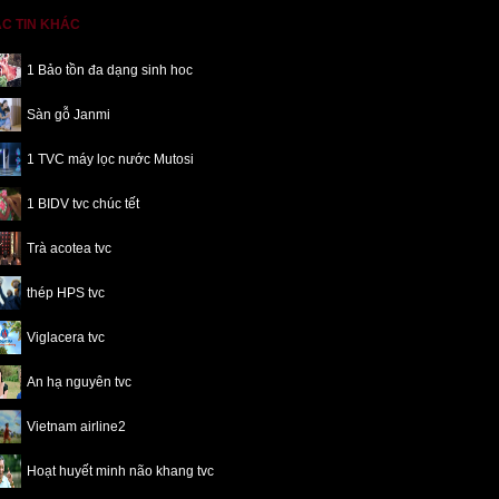
C TIN KHÁC
1 Bảo tồn đa dạng sinh hoc
Sàn gỗ Janmi
1 TVC máy lọc nước Mutosi
1 BIDV tvc chúc tết
Trà acotea tvc
thép HPS tvc
Viglacera tvc
An hạ nguyên tvc
Vietnam airline2
Hoạt huyết minh não khang tvc