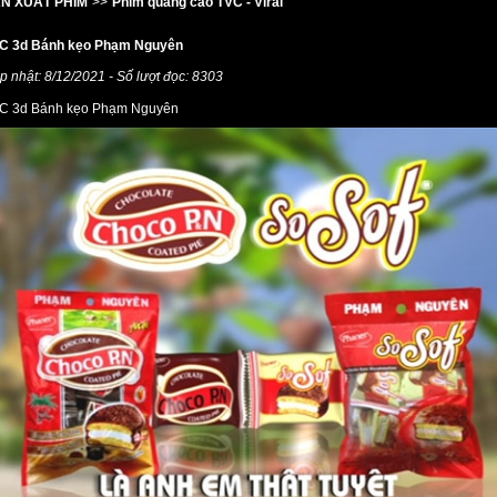
N XUẤT PHIM
>>
Phim quảng cáo TVC - Viral
C 3d Bánh kẹo Phạm Nguyên
p nhật: 8/12/2021 - Số lượt đọc: 8303
C 3d Bánh kẹo Phạm Nguyên