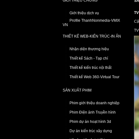
GIỚI THIỆU CHUNG
SẢ
TV
Giới thiệu dịch vụ
Profile ThanhNonmedia-VMIX
Cậ
VN
TV
THIẾT KẾ WEB-KIẾN TRÚC-IN ẤN
Nhận diện thương hiệu
Thiết kế Sách - Tạp chí
Thiết kế kiến trúc nội thất
Thiết kế Web 360-Virtual Tour
SẢN XUẤT PHIM
Phim giới thiệu doanh nghiệp
Phim Điện ảnh Truyền hình
Phim dự án hoạt hình 3d
Dự án kiến trúc xây dựng