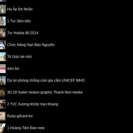
Hạ Áp Ích Nhân
1 Tvc Skin bibi
Tvc Halida tết 2014
Chức Năng Gan Bảo Nguyên
Tê Giác bé nhỏ
avio tvc
Dự án phòng chống cúm gia cầm UNICEF WHO
3D 2D trailer motion graphic Thanh Non media
2 TVC Xương Khớp Vạn Khang
Ruby gifcard tvc
1 Hoàng Tiên Đan new