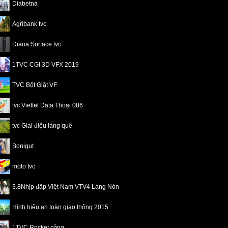
Diabetna
Agribank tvc
Diana Surface tvc
1TVC CGI 3D VFX 2019
TVC Bột Giặt VF
tvc Viettel Data Thoại 086
tvc Giai điệu làng quê
Bonigut
moto tvc
3.8Nhịp đập Việt Nam VTV4 Làng Nón
Hình hiệu an toàn giao thông 2015
1TVC Rocket cộng