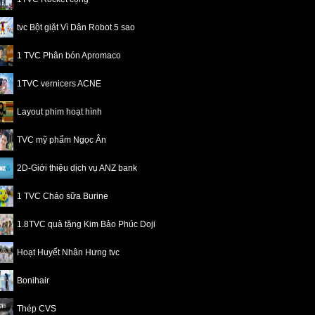
tvc Bột giặt Vì Dân Robot 5 sao
1 TVC Phân bón Apromaco
1TVC vernicers ACNE
Layout phim hoạt hình
TVC mỹ phẩm Ngọc Ân
2D-Giới thiệu dịch vụ ANZ bank
1 TVC Cháo sữa Burine
1.8TVC quà tặng Kim Bảo Phúc Doji
Hoạt Huyết Nhân Hưng tvc
Bonihair
Thép CVS