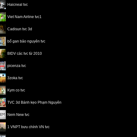
Haicneal tvc
Viet Nam Airline tvc1
Cadisun tvc 3d
bổ gan bảo nguyên tvc
BIDV các tvc từ 2010
picenza tvc
3zoka tvc
Kym co tvc
TVC 3d Bánh kẹo Phạm Nguyên
Nem New tvc
1 VNPT bưu chính VN tvc