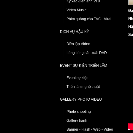
Kỹ xảo điện ảnh VFX
Video Music
Đạ
Nh
Phim quảng cáo TVC - Viral
Hậ
DỊCH VỤ HẬU KỲ
Sả
Biên tập Video
Lồng tiếng sản xuất DVD
EVENT SỰ KIỆN TRIỂN LÃM
Event sự kiện
Triển lãm nghệ thuật
GALLERY PHOTO VIDEO
Photo shooting
Gallery tranh
Banner - Flash - Web - Video