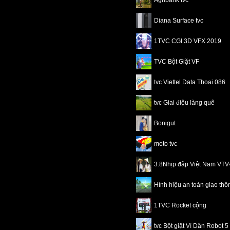
Agribank tvc
Diana Surface tvc
1TVC CGI 3D VFX 2019
TVC Bột Giặt VF
tvc Viettel Data Thoại 086
tvc Giai điệu làng quê
Bonigut
moto tvc
3.8Nhịp đập Việt Nam VT
Hình hiệu an toàn giao th
1TVC Rocket cộng
tvc Bột giặt Vì Dân Robot 5