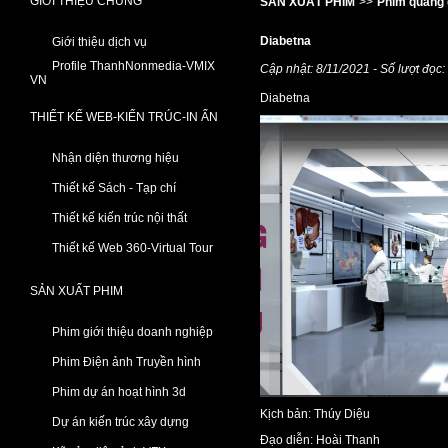
GIỚI THIỆU CHUNG
SẢN XUẤT PHIM
>>
Phim quảng 
Diabetna
Giới thiệu dịch vụ
Profile ThanhNonmedia-VMIX
Cập nhật: 8/11/2021 - Số lượt đọc
VN
Diabetna
THIẾT KẾ WEB-KIẾN TRÚC-IN ẤN
Nhận diện thương hiệu
Thiết kế Sách - Tạp chí
Thiết kế kiến trúc nội thất
Thiết kế Web 360-Virtual Tour
SẢN XUẤT PHIM
Phim giới thiệu doanh nghiệp
Phim Điện ảnh Truyền hình
Phim dự án hoạt hình 3d
Kịch bản: Thúy Diệu
Dự án kiến trúc xây dựng
Đạo diễn: Hoài Thanh