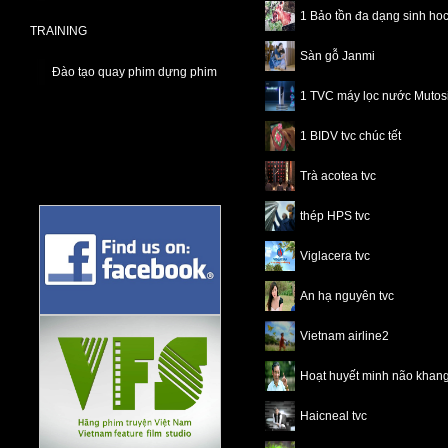
1 Bảo tồn đa dạng sinh ho
TRAINING
Sàn gỗ Janmi
Đào tạo quay phim dựng phim
1 TVC máy lọc nước Mutos
1 BIDV tvc chúc tết
Trà acotea tvc
thép HPS tvc
Viglacera tvc
An hạ nguyên tvc
Vietnam airline2
Hoạt huyết minh não khang
Haicneal tvc