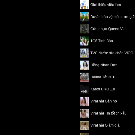
Giới thiệu việc làm
Dự án bảo vệ môi trường 
Cửa nhựa Queen Viet
1Cố Tinh Bảo
TVC Nước rửa chén VICO
Hồng Nhan Đơn
Halida Tết 2013
Karofi URO 1.0
Viral hài Gán nợ
Viral hài Tin tốt tin xấu
Viral hài Giảm giá