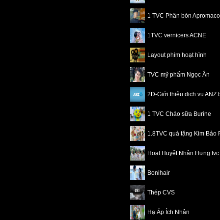
1 TVC Phân bón Apromaco
1TVC vernicers ACNE
Layout phim hoạt hình
TVC mỹ phẩm Ngọc Ân
2D-Giới thiệu dịch vụ ANZ
1 TVC Cháo sữa Burine
1.8TVC quà tặng Kim Bảo 
Hoạt Huyết Nhân Hưng tvc
Bonihair
Thép CVS
Hạ Áp Ích Nhân