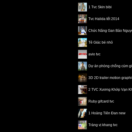
1 Tvc Skin bibi
Tvc Halida tết 2014
Chức Năng Gan Bảo Nguy
Tê Giác bé nhỏ
avio tvc
Dự án phòng chống cúm 
3D 2D trailer motion grap
2 TVC Xương Khớp Vạn K
Ruby gifcard tvc
1 Hoàng Tiên Đan new
Tràng vị khang tvc