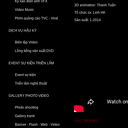
Kỹ xảo điện ảnh VFX
3D animation: Thanh Tuấn
Video Music
Tổ chức sx: Linh HK
Phim quảng cáo TVC - Viral
Sản xuất: 1-2014
DỊCH VỤ HẬU KỲ
Biên tập Video
Lồng tiếng sản xuất DVD
EVENT SỰ KIỆN TRIỂN LÃM
Event sự kiện
Triển lãm nghệ thuật
GALLERY PHOTO VIDEO
Photo shooting
Gallery tranh
CÁC TIN KHÁC
Banner - Flash - Web - Video