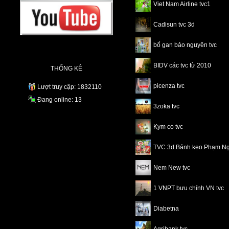
Viet Nam Airline tvc1
Cadisun tvc 3d
bổ gan bảo nguyên tvc
BIDV các tvc từ 2010
THỐNG KÊ
picenza tvc
Lượt truy cập: 1832110
Đang online: 13
3zoka tvc
Kym co tvc
TVC 3d Bánh kẹo Phạm N
Nem New tvc
1 VNPT bưu chính VN tvc
Diabetna