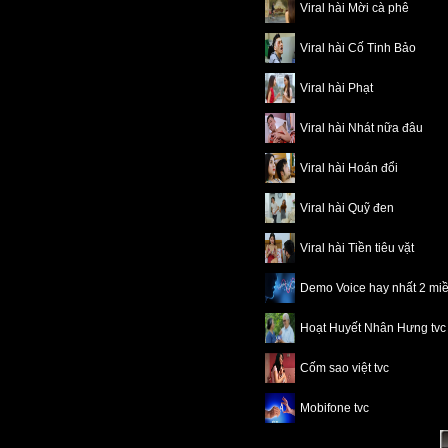
Viral hài Mời cà phê
Viral hài Cố Tinh Bảo
Viral hài Phạt
Viral hài Nhát nữa đâu
Viral hài Hoán đổi
Viral hài Quỹ đen
Viral hài Tiền tiêu vặt
Demo Voice hay nhất 2 mi
Hoạt Huyết Nhân Hưng tvc
Cốm sao việt tvc
Mobifone tvc