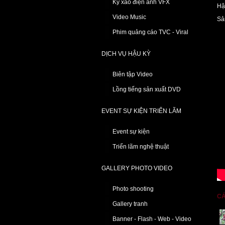
Kỹ xảo điện ảnh VFX
Hậ
Video Music
Sả
Phim quảng cáo TVC - Viral
DỊCH VỤ HẬU KỲ
Biên tập Video
Lồng tiếng sản xuất DVD
EVENT SỰ KIỆN TRIỂN LÃM
Event sự kiện
Triển lãm nghệ thuật
GALLERY PHOTO VIDEO
Photo shooting
CÁ
Gallery tranh
Banner - Flash - Web - Video