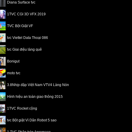
Diana Surface tvc
1TVC CGI 3D VFX 2019
TVC Bột Giặt VF
tvc Viettel Data Thoại 086
tvc Giai điệu làng quê
Bonigut
moto tvc
3.8Nhịp đập Việt Nam VTV4 Làng Nón
Hình hiệu an toàn giao thông 2015
1TVC Rocket cộng
tvc Bột giặt Vì Dân Robot 5 sao