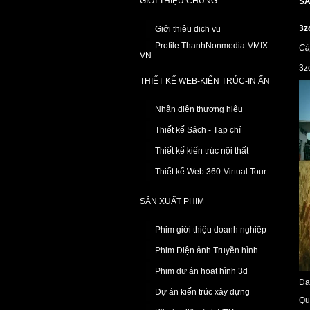
GIỚI THIỆU CHUNG
SẢ
3z
Giới thiệu dịch vụ
Profile ThanhNonmedia-VMIX
Cậ
VN
3z
THIẾT KẾ WEB-KIẾN TRÚC-IN ẤN
Nhận diện thương hiệu
Thiết kế Sách - Tạp chí
Thiết kế kiến trúc nội thất
Thiết kế Web 360-Virtual Tour
SẢN XUẤT PHIM
Phim giới thiệu doanh nghiệp
Phim Điện ảnh Truyền hình
Phim dự án hoạt hình 3d
Đạ
Dự án kiến trúc xây dựng
Qu