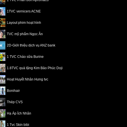
1 TVC Phân bón Apromaco
1TVC vernicers ACNE
Layout phim hoạt hình
TVC mỹ phẩm Ngọc Ân
2D-Giới thiệu dịch vụ ANZ bank
1 TVC Cháo sữa Burine
1.8TVC quà tặng Kim Bảo Phúc Doji
Hoạt Huyết Nhân Hưng tvc
Bonihair
Thép CVS
Hạ Áp Ích Nhân
1 Tvc Skin bibi