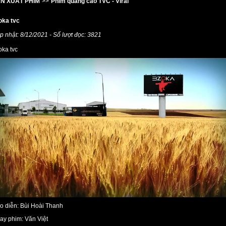
N XUẤT PHIM
>>
Phim quảng cáo TVC - Viral
oka tvc
p nhật: 8/12/2021 - Số lượt đọc: 3821
oka tvc
o diễn: Bùi Hoài Thanh
ay phim: Văn Việt