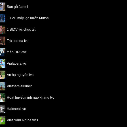
Sàn gỗ Janmi
1 TVC máy lọc nước Mutosi
1 BIDV tvc chúc tết
Trà acotea tvc
thép HPS tvc
Viglacera tvc
An hạ nguyên tvc
Vietnam airline2
Hoạt huyết minh não khang tvc
Haicneal tvc
Viet Nam Airline tvc1