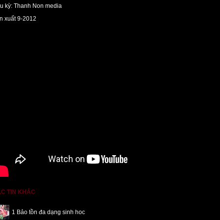
u kỳ: Thanh Non media
n xuất 9-2012
C TIN KHÁC
1 Bảo tồn đa dạng sinh hoc