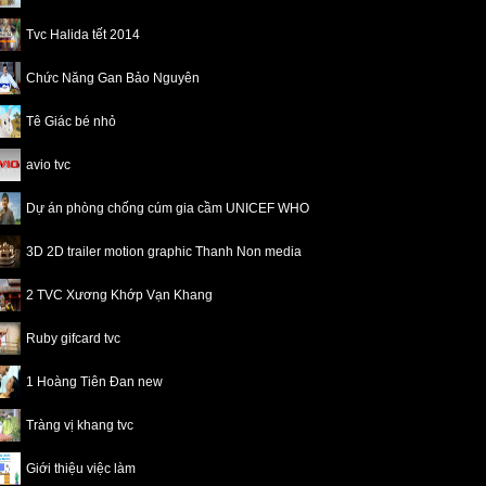
Tvc Halida tết 2014
Chức Năng Gan Bảo Nguyên
Tê Giác bé nhỏ
avio tvc
Dự án phòng chống cúm gia cầm UNICEF WHO
3D 2D trailer motion graphic Thanh Non media
2 TVC Xương Khớp Vạn Khang
Ruby gifcard tvc
1 Hoàng Tiên Đan new
Tràng vị khang tvc
Giới thiệu việc làm