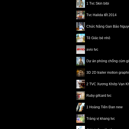
1 Tvc Skin bibi
Tvc Halida tết 2014
Chức Năng Gan Bảo Nguy
Tê Giác bé nhỏ
avio tvc
Dự án phòng chống cúm 
3D 2D trailer motion grap
2 TVC Xương Khớp Vạn K
Ruby gifcard tvc
1 Hoàng Tiên Đan new
Tràng vị khang tvc