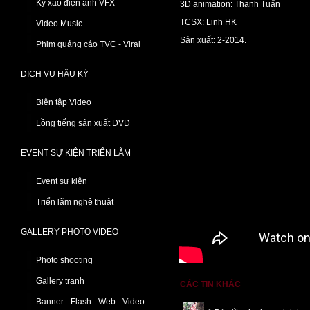
Kỹ xảo điện ảnh VFX
3D animation: Thanh Tuấn
TCSX: Linh HK
Video Music
Sản xuất: 2-2014.
Phim quảng cáo TVC - Viral
DỊCH VỤ HẬU KỲ
Biên tập Video
Lồng tiếng sản xuất DVD
EVENT SỰ KIỆN TRIỂN LÃM
Event sự kiện
Triển lãm nghệ thuật
GALLERY PHOTO VIDEO
Photo shooting
Gallery tranh
CÁC TIN KHÁC
Banner - Flash - Web - Video