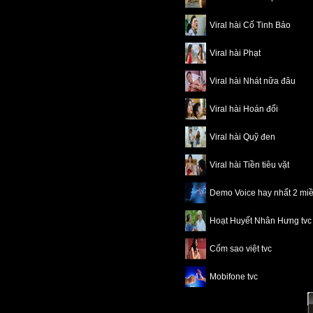
Viral hài Cố Tinh Bảo
Viral hài Phạt
Viral hài Nhát nữa đâu
Viral hài Hoán đổi
Viral hài Quỹ đen
Viral hài Tiền tiêu vặt
Demo Voice hay nhất 2 mi
Hoạt Huyết Nhân Hưng tvc
Cốm sao việt tvc
Mobifone tvc