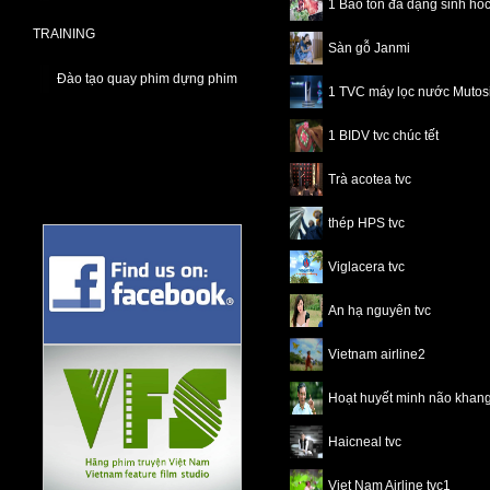
1 Bảo tồn đa dạng sinh ho
TRAINING
Sàn gỗ Janmi
Đào tạo quay phim dựng phim
1 TVC máy lọc nước Mutos
1 BIDV tvc chúc tết
Trà acotea tvc
thép HPS tvc
Viglacera tvc
An hạ nguyên tvc
Vietnam airline2
Hoạt huyết minh não khang
Haicneal tvc
Viet Nam Airline tvc1