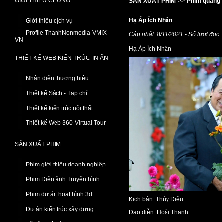
GIỚI THIỆU CHUNG
SẢN XUẤT PHIM
>>
Phim quảng 
Hạ Áp Ích Nhân
Giới thiệu dịch vụ
Profile ThanhNonmedia-VMIX
Cập nhật: 8/11/2021 - Số lượt đọc
VN
Hạ Áp Ích Nhân
THIẾT KẾ WEB-KIẾN TRÚC-IN ẤN
Nhận diện thương hiệu
Thiết kế Sách - Tạp chí
Thiết kế kiến trúc nội thất
Thiết kế Web 360-Virtual Tour
SẢN XUẤT PHIM
Phim giới thiệu doanh nghiệp
Phim Điện ảnh Truyền hình
Phim dự án hoạt hình 3d
Kịch bản: Thúy Diệu
Dự án kiến trúc xây dựng
Đạo diễn: Hoài Thanh