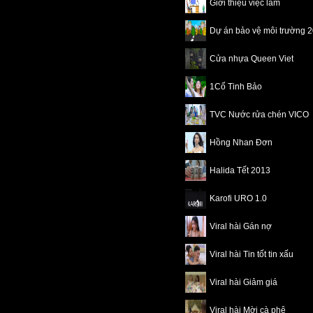
Giới thiệu việc làm
Dự án bảo vệ môi trường 
Cửa nhựa Queen Viet
1Cố Tinh Bảo
TVC Nước rửa chén VICO
Hồng Nhan Đơn
Halida Tết 2013
Karofi URO 1.0
Viral hài Gán nợ
Viral hài Tin tốt tin xấu
Viral hài Giảm giá
Viral hài Mời cà phê