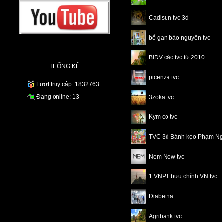
Cadisun tvc 3d
bổ gan bảo nguyên tvc
BIDV các tvc từ 2010
THỐNG KÊ
picenza tvc
Lượt truy cập: 1832763
Đang online: 13
3zoka tvc
Kym co tvc
TVC 3d Bánh kẹo Phạm N
Nem New tvc
1 VNPT bưu chính VN tvc
Diabetna
Agribank tvc