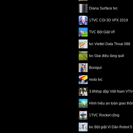
Diana Surface tvc
1TVC CGI 3D VFX 2019
TVC Bột Giặt VF
tvc Viettel Data Thoại 086
tvc Giai điệu làng quê
Bonigut
moto tvc
3.8Nhịp đập Việt Nam VT
Hình hiệu an toàn giao th
1TVC Rocket cộng
tvc Bột giặt Vì Dân Robot 5