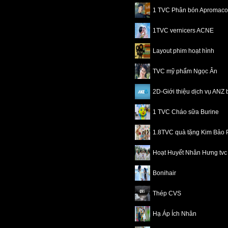
1 TVC Phân bón Apromaco
1TVC vernicers ACNE
Layout phim hoạt hình
TVC mỹ phẩm Ngọc Ân
2D-Giới thiệu dịch vụ ANZ
1 TVC Cháo sữa Burine
1.8TVC quà tặng Kim Bảo 
Hoạt Huyết Nhân Hưng tvc
Bonihair
Thép CVS
Hạ Áp Ích Nhân