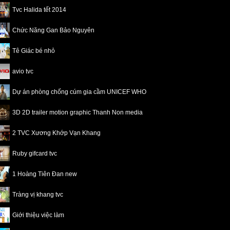
Tvc Halida tết 2014
Chức Năng Gan Bảo Nguyên
Tê Giác bé nhỏ
avio tvc
Dự án phòng chống cúm gia cầm UNICEF WHO
3D 2D trailer motion graphic Thanh Non media
2 TVC Xương Khớp Vạn Khang
Ruby gifcard tvc
1 Hoàng Tiên Đan new
Tràng vị khang tvc
Giới thiệu việc làm