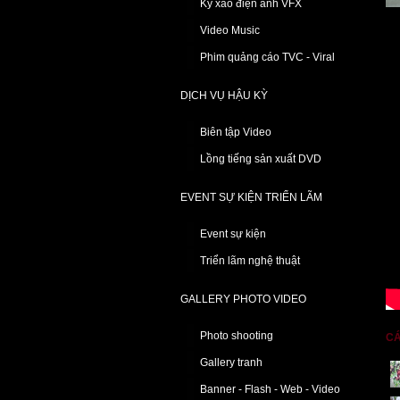
Kỹ xảo điện ảnh VFX
Video Music
Phim quảng cáo TVC - Viral
DỊCH VỤ HẬU KỲ
Biên tập Video
Lồng tiếng sản xuất DVD
EVENT SỰ KIỆN TRIỂN LÃM
Event sự kiện
Triển lãm nghệ thuật
GALLERY PHOTO VIDEO
Photo shooting
CÁ
Gallery tranh
Banner - Flash - Web - Video