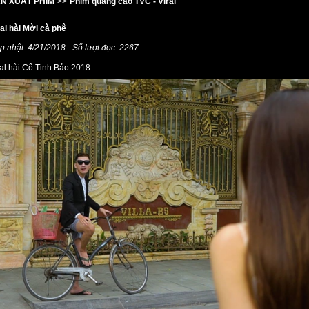
N XUẤT PHIM
>>
Phim quảng cáo TVC - Viral
ral hài Mời cà phê
p nhật: 4/21/2018 - Số lượt đọc: 2267
ral hài Cố Tinh Bảo 2018