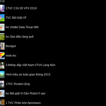
1TVC CGI 3D VFX 2019
TVC Bột Giặt VF
tvc Viettel Data Thoại 086
tvc Giai điệu làng quê
Bonigut
moto tvc
3.8Nhịp đập Việt Nam VTV4 Làng Nón
Hình hiệu an toàn giao thông 2015
1TVC Rocket cộng
tvc Bột giặt Vì Dân Robot 5 sao
1 TVC Phân bón Apromaco