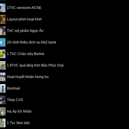
1TVC vernicers ACNE
Layout phim hoạt hình
TVC mỹ phẩm Ngọc Ân
2D-Giới thiệu dịch vụ ANZ bank
1 TVC Cháo sữa Burine
1.8TVC quà tặng Kim Bảo Phúc Doji
Hoạt Huyết Nhân Hưng tvc
Bonihair
Thép CVS
Hạ Áp Ích Nhân
1 Tvc Skin bibi