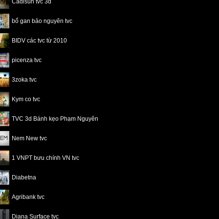
Cadisun tvc 3d
bổ gan bảo nguyên tvc
BIDV các tvc từ 2010
picenza tvc
3zoka tvc
Kym co tvc
TVC 3d Bánh kẹo Phạm Nguyên
Nem New tvc
1 VNPT bưu chính VN tvc
Diabetna
Agribank tvc
Diana Surface tvc