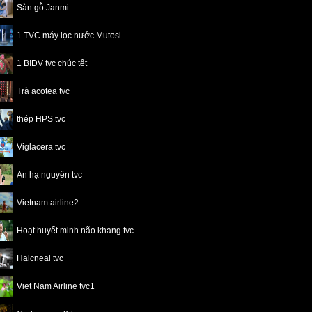
Sàn gỗ Janmi
1 TVC máy lọc nước Mutosi
1 BIDV tvc chúc tết
Trà acotea tvc
thép HPS tvc
Viglacera tvc
An hạ nguyên tvc
Vietnam airline2
Hoạt huyết minh não khang tvc
Haicneal tvc
Viet Nam Airline tvc1