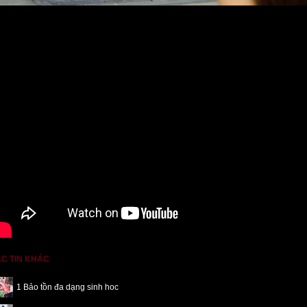
C TIN KHÁC
1 Bảo tồn đa dạng sinh hoc