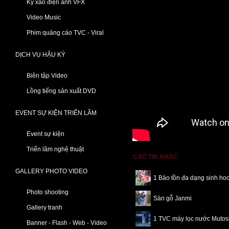
Kỹ xảo điện ảnh VFX
Video Music
Phim quảng cáo TVC - Viral
DỊCH VỤ HẬU KỲ
Biên tập Video
Lồng tiếng sản xuất DVD
EVENT SỰ KIỆN TRIỂN LÃM
Event sự kiện
Triển lãm nghệ thuật
CÁC TIN KHÁC
GALLERY PHOTO VIDEO
1 Bảo tồn đa dạng sinh ho
Photo shooting
Sàn gỗ Janmi
Gallery tranh
1 TVC máy lọc nước Mutos
Banner - Flash - Web - Video