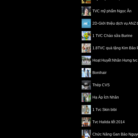
TVC mỹ phẩm Ngọc Ân
2D-Giới thiệu dịch vụ ANZ
1 TVC Cháo sữa Burine
1.8TVC quà tặng Kim Bảo 
Hoạt Huyết Nhân Hưng tvc
Bonihair
Thép CVS
Hạ Áp Ích Nhân
1 Tvc Skin bibi
Tvc Halida tết 2014
Chức Năng Gan Bảo Nguy