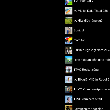
TVC Bột Giặt VF
tvc Viettel Data Thoại 086
tvc Giai điệu làng quê
Bonigut
moto tvc
3.8Nhịp đập Việt Nam VT
Hình hiệu an toàn giao th
1TVC Rocket cộng
tvc Bột giặt Vì Dân Robot 5
1 TVC Phân bón Apromaco
1TVC vernicers ACNE
Layout phim hoạt hình