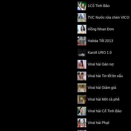
1Cố Tinh Bảo
TVC Nước rửa chén VICO
Hồng Nhan Đơn
Halida Tết 2013
Karofi URO 1.0
Viral hài Gán nợ
Viral hài Tin tốt tin xấu
Viral hài Giảm giá
Viral hài Mời cà phê
Viral hài Cố Tinh Bảo
Viral hài Phạt