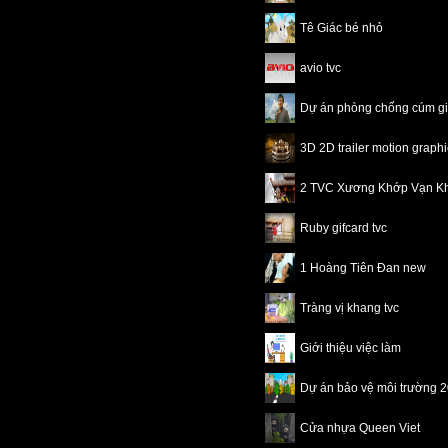
Tê Giác bé nhỏ
avio tvc
Dự án phòng chống cúm 
3D 2D trailer motion grap
2 TVC Xương Khớp Vạn K
Ruby gifcard tvc
1 Hoàng Tiên Đan new
Tràng vị khang tvc
Giới thiệu việc làm
Dự án bảo vệ môi trường 
Cửa nhựa Queen Viet