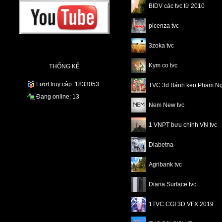
BIDV các tvc từ 2010
picenza tvc
3zoka tvc
Kym co tvc
THỐNG KÊ
Lượt truy cập: 1833053
TVC 3d Bánh kẹo Phạm N
Đang online: 13
Nem New tvc
1 VNPT bưu chính VN tvc
Diabetna
Agribank tvc
Diana Surface tvc
1TVC CGI 3D VFX 2019