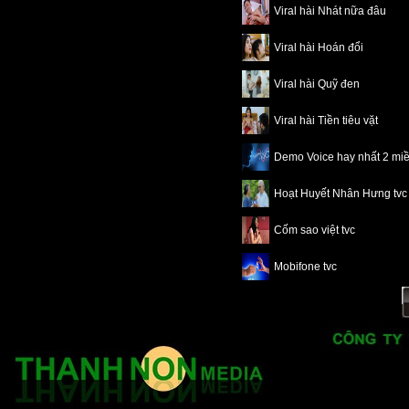
Viral hài Nhát nữa đâu
Viral hài Hoán đổi
Viral hài Quỹ đen
Viral hài Tiền tiêu vặt
Demo Voice hay nhất 2 mi
Hoạt Huyết Nhân Hưng tvc
Cốm sao việt tvc
Mobifone tvc