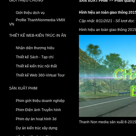
GIỚI THIỆU CHUNG
SẢN XUẤT PHIM
>>
Phim quảng 
Hình hiệu an toàn giao thông 201
Giới thiệu dịch vụ
Profile ThanhNonmedia-VMIX
Cập nhật: 8/11/2021 - Số lượt đọc
VN
Hình hiệu an toàn giao thông 201
THIẾT KẾ WEB-KIẾN TRÚC-IN ẤN
Nhận diện thương hiệu
Thiết kế Sách - Tạp chí
Thiết kế kiến trúc nội thất
Thiết kế Web 360-Virtual Tour
SẢN XUẤT PHIM
Phim giới thiệu doanh nghiệp
Phim Điện ảnh Truyền hình
Phim dự án hoạt hình 3d
Thanh Non media sản xuất 8-2015
Dự án kiến trúc xây dựng