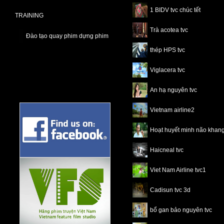
1 BIDV tvc chúc tết
TRAINING
Trà acotea tvc
Đào tạo quay phim dựng phim
thép HPS tvc
Viglacera tvc
An hạ nguyên tvc
Vietnam airline2
Hoạt huyết minh não khang
Haicneal tvc
Viet Nam Airline tvc1
Cadisun tvc 3d
bổ gan bảo nguyên tvc