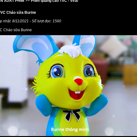
N XUẤT PHIM
>>
Phim quảng cáo TVC - Viral
TVC Cháo sữa Burine
p nhật: 8/11/2021 - Số lượt đọc: 1560
C Cháo sữa Burine