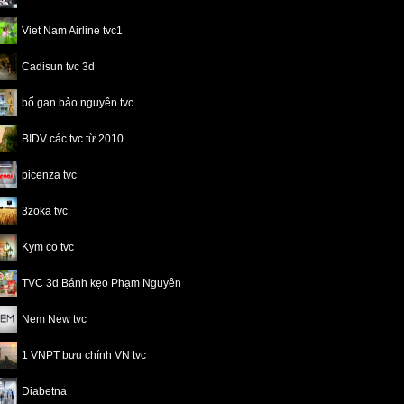
Viet Nam Airline tvc1
Cadisun tvc 3d
bổ gan bảo nguyên tvc
BIDV các tvc từ 2010
picenza tvc
3zoka tvc
Kym co tvc
TVC 3d Bánh kẹo Phạm Nguyên
Nem New tvc
1 VNPT bưu chính VN tvc
Diabetna