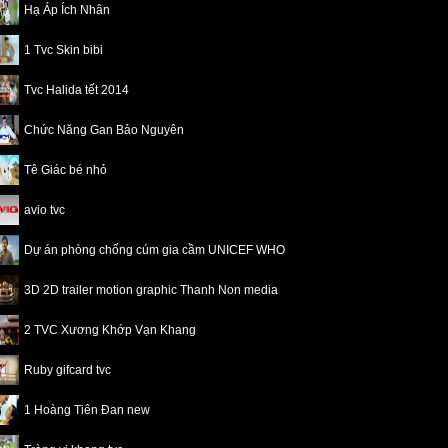
Hạ Áp Ích Nhân
1 Tvc Skin bibi
Tvc Halida tết 2014
Chức Năng Gan Bảo Nguyên
Tê Giác bé nhỏ
avio tvc
Dự án phòng chống cúm gia cầm UNICEF WHO
3D 2D trailer motion graphic Thanh Non media
2 TVC Xương Khớp Vạn Khang
Ruby gifcard tvc
1 Hoàng Tiên Đan new