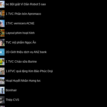
tvc Bột giặt Vì Dân Robot 5 sao
1 TVC Phân bón Apromaco
1TVC vernicers ACNE
Layout phim hoạt hình
TVC mỹ phẩm Ngọc Ân
2D-Giới thiệu dịch vụ ANZ bank
1 TVC Cháo sữa Burine
1.8TVC quà tặng Kim Bảo Phúc Doji
Hoạt Huyết Nhân Hưng tvc
Bonihair
Thép CVS