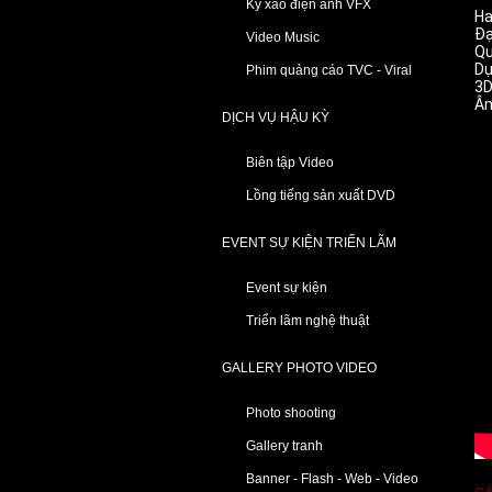
Kỹ xảo điện ảnh VFX
Ha
Đạ
Video Music
Qu
Dự
Phim quảng cáo TVC - Viral
3D
Âm
DỊCH VỤ HẬU KỲ
Biên tập Video
Lồng tiếng sản xuất DVD
EVENT SỰ KIỆN TRIỂN LÃM
Event sự kiện
Triển lãm nghệ thuật
GALLERY PHOTO VIDEO
Photo shooting
Gallery tranh
Banner - Flash - Web - Video