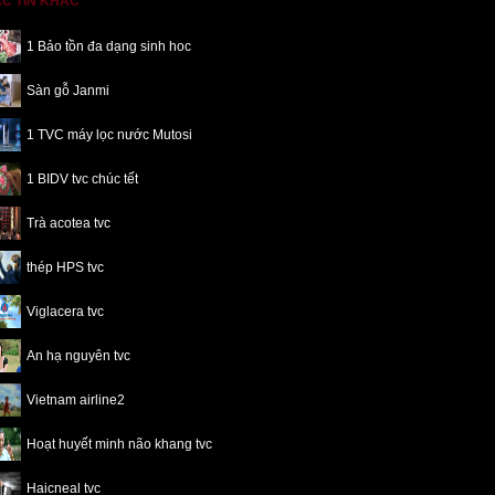
C TIN KHÁC
1 Bảo tồn đa dạng sinh hoc
Sàn gỗ Janmi
1 TVC máy lọc nước Mutosi
1 BIDV tvc chúc tết
Trà acotea tvc
thép HPS tvc
Viglacera tvc
An hạ nguyên tvc
Vietnam airline2
Hoạt huyết minh não khang tvc
Haicneal tvc