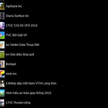
Agribank tvc
Diana Surface tvc
1TVC CGI 3D VFX 2019
TVC Bột Giặt VF
tvc Viettel Data Thoại 086
tvc Giai điệu làng quê
Bonigut
moto tvc
3.8Nhịp đập Việt Nam VTV4 Làng Nón
Hình hiệu an toàn giao thông 2015
1TVC Rocket cộng