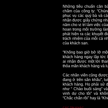
Những tiêu chuẩn căn b
châm của công ty: “Chún
phục vụ các quý bà và cá
nhận được giấy chứng nhậ
năm cho vị trí làm việc củ
hoan trong môi trường làm
phát hiện ra các khuyết đ
trách nhiệm của mỗi cá n
của khách sạn.
“Không bao giờ bở lỡ một 
khách hàng ngay lập tức l
ai nhận được một lời tha
thỏa mãn khách hàng và l
Các nhân viên cũng được
đang ở trên sân khấu”, lu
khách hàng. Họ phải sử 
như “ Chào buổi sáng” và “
vinh dự cho tôi” và kh
“Chắc chắn rồi” hay là “Kh
CÁC TIN KHÁC