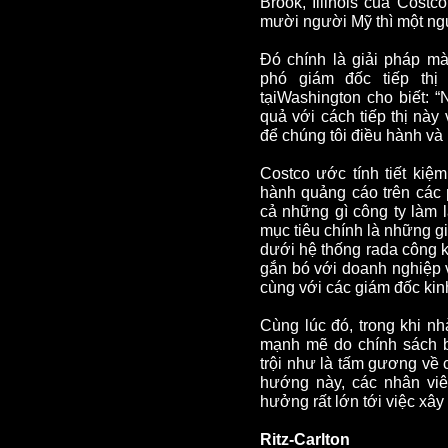
Brook
,
Illinois
của Costco 
mười người Mỹ thì một ngư
Đó chính là giải pháp mà
phó giám đốc tiếp thị
tại
Washington
cho biết: “
quả với cách tiếp thị nà
để chúng tôi điều hành và p
Costco ước tính tiết kiệm
hành quảng cáo trên các 
cả những gì công ty làm 
mục tiêu chính là những 
dưới hệ thống rada công k
gắn bó với doanh nghiệp 
cùng với các giám đốc kin
Cùng lúc đó, trong khi nh
mạnh mẽ do chính sách b
trội như là tấm gương về 
hướng này, các nhân viê
hưởng rất lớn tới việc xâ
Ritz-Carlton