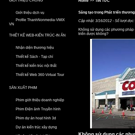
GIỚI THIỆU CHUNG
Home
>>
TIN TỨC
Sáng tạo trong Phát triển thương
Giới thiệu dịch vụ
Profile ThanhNonmedia-VMIX
Cập nhật: 3/16/2012 - Số lượt đọc
VN
Không sử dụng các phương pháp qu
triển được không?
THIẾT KẾ WEB-KIẾN TRÚC-IN ẤN
Nhận diện thương hiệu
Thiết kế Sách - Tạp chí
Thiết kế kiến trúc nội thất
Thiết kế Web 360-Virtual Tour
SẢN XUẤT PHIM
Phim giới thiệu doanh nghiệp
Phim Điện ảnh Truyền hình
Phim dự án hoạt hình 3d
Dự án kiến trúc xây dựng
Không sử dụng các phươ