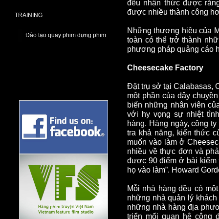
đều nhận thức được rằng
được nhiều thành công hơ
TRAINING
Những thương hiệu của M
Đào tạo quay phim dựng phim
toàn có thể trở thành n
phương pháp quảng cáo h
Cheesecake Factory
Đặt trụ sở tại Calabasas,
một phần của dây chuyền 
biến những nhân viên củ
với hy vọng sự nhiệt tìn
hàng. Hàng ngày, công ty
tra khả năng, kiến thức 
muốn vào làm ở Cheeseca
nhiều về thực đơn và phải
được 90 điểm ở bài kiểm t
họ vào làm”. Howard Gordo
Mỗi nhà hàng đều có một
những nhà quản lý khách 
những nhà hàng địa phươ
triển mối quan hệ công 