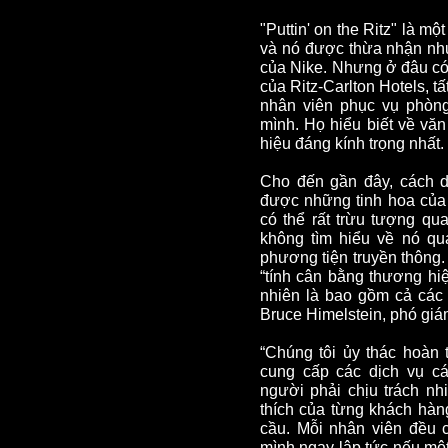
"Puttin' on the Ritz" là 
và nó được thừa nhận như
của Nike. Nhưng ở đâu có 
của Ritz-Carlton Hotels, tấ
nhân viên phục vụ phòng
mình. Họ hiểu biết về vă
hiệu đáng kính trọng nhất.
Cho đến gần đây, cách 
được những tinh hoa của R
có thể rất trừu tượng qua
không tìm hiểu về nó qu
phương tiện truyền thông.
“tính cân bằng thương hi
nhiên là bao gồm cả các 
Bruce Himelstein, phó giám
“Chúng tôi ủy thác hoàn 
cung cấp các dịch vụ cá
người phải chịu trách n
thích của từng khách hàn
cầu. Mỗi nhân viên đều 
mình ngay lập tức nếu mộ