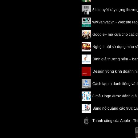
5 bí quyết xây dựng thươn
ww.vanvat.vn - Website rao
Google+ mở cửa cho các 
Nghệ thuật sử dụng màu sắc
Định giá thương hiệu – b
Design trong kinh doanh hi
Cách tạo ra danh tiếng và
8 mẫu logo được đánh giá 
Bùng nổ quảng cáo trực tu
Thành công của Apple - Thiế