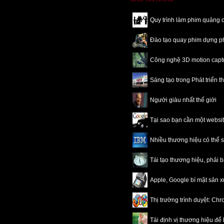
Quy trình làm phim quảng
Đào tạo quay phim dựng p
Công nghệ 3D motion capt
Sáng tạo trong Phát triển 
Người giàu nhất thế giới
Tại sao bạn cần một websi
Nhiều thương hiệu có thể s
Tái tạo thương hiệu, phải 
Apple, Google bí mật sản x
Thị trường trình duyệt: Ch
Tái định vị thương hiệu để