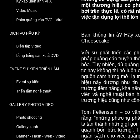
Kỹ xảo điện ảnh VFX
một thương hiệu có ph
Video Music
bởi trên thực tế, có rất
việc tận dụng lợi thế lớ
Phim quảng cáo TVC - Viral
DỊCH VỤ HẬU KỲ
Bạn không tin à? Hãy xe
Cheesecake
Biên tập Video
Với sự phát triển các p
Lồng tiếng sản xuất DVD
pháp quảng cáo truyền thố
hòa. Tuy nhiên, dù quảng
EVENT SỰ KIỆN TRIỂN LÃM
tư hay không thì nó luôn
nguồn cảm hứng mới lạ t
Event sự kiện
hiệu này dường như tin 
trường tiềm năng, khả năng
Triển lãm nghệ thuật
viên và nghệ thuật bán h
trương hiệu cũng như côn
GALLERY PHOTO VIDEO
Tom Feltenstein – cố vấ
Photo shooting
rằng: “những phương pháp
ta tán thành những gì gọi l
Gallery tranh
quanh bốn bức tường”. T
ngân sách cho việc quảng
Banner - Flash - Web - Video