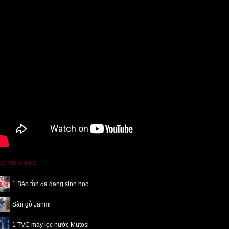
C TIN KHÁC
1 Bảo tồn đa dạng sinh hoc
Sàn gỗ Janmi
1 TVC máy lọc nước Mutosi