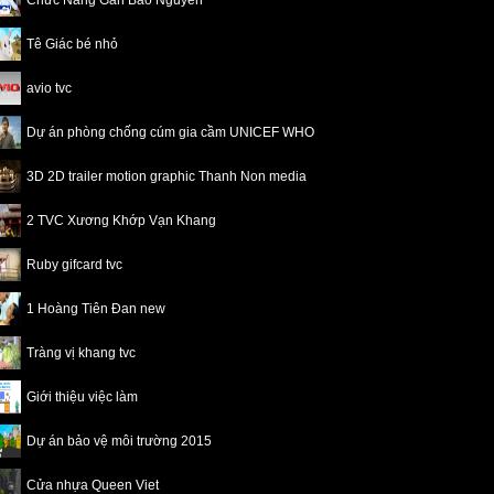
Chức Năng Gan Bảo Nguyên
Tê Giác bé nhỏ
avio tvc
Dự án phòng chống cúm gia cầm UNICEF WHO
3D 2D trailer motion graphic Thanh Non media
2 TVC Xương Khớp Vạn Khang
Ruby gifcard tvc
1 Hoàng Tiên Đan new
Tràng vị khang tvc
Giới thiệu việc làm
Dự án bảo vệ môi trường 2015
Cửa nhựa Queen Viet