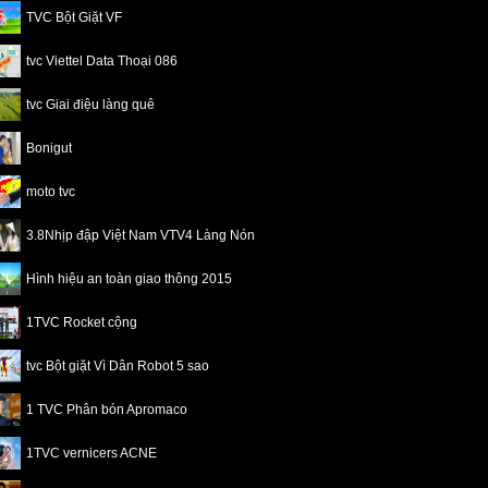
TVC Bột Giặt VF
tvc Viettel Data Thoại 086
tvc Giai điệu làng quê
Bonigut
moto tvc
3.8Nhịp đập Việt Nam VTV4 Làng Nón
Hình hiệu an toàn giao thông 2015
1TVC Rocket cộng
tvc Bột giặt Vì Dân Robot 5 sao
1 TVC Phân bón Apromaco
1TVC vernicers ACNE