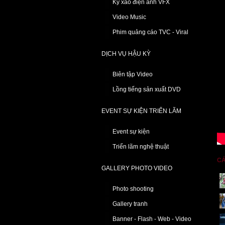
Kỹ xảo điện ảnh VFX
Video Music
Phim quảng cáo TVC - Viral
DỊCH VỤ HẬU KỲ
Biên tập Video
Lồng tiếng sản xuất DVD
EVENT SỰ KIỆN TRIỂN LÃM
Event sự kiện
Triển lãm nghệ thuật
CÁ
GALLERY PHOTO VIDEO
Photo shooting
Gallery tranh
Banner - Flash - Web - Video