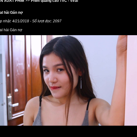
N XUẤT PHIM
>>
Phim quảng cáo TVC - Viral
ral hài Gán nợ
p nhật: 4/21/2018 - Số lượt đọc: 2097
ral hài Gán nợ