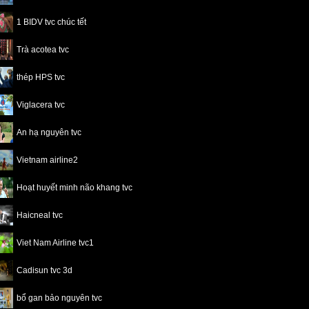
1 BIDV tvc chúc tết
Trà acotea tvc
thép HPS tvc
Viglacera tvc
An hạ nguyên tvc
Vietnam airline2
Hoạt huyết minh não khang tvc
Haicneal tvc
Viet Nam Airline tvc1
Cadisun tvc 3d
bổ gan bảo nguyên tvc