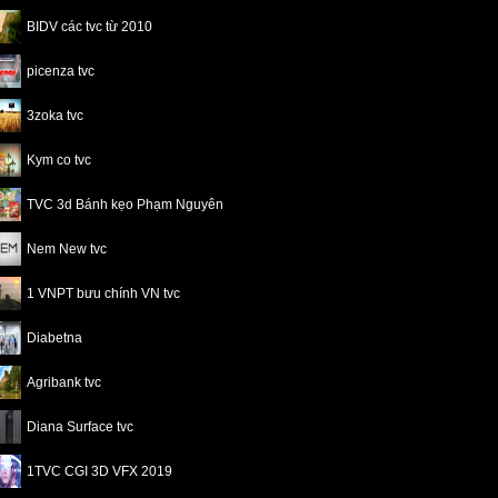
BIDV các tvc từ 2010
picenza tvc
3zoka tvc
Kym co tvc
TVC 3d Bánh kẹo Phạm Nguyên
Nem New tvc
1 VNPT bưu chính VN tvc
Diabetna
Agribank tvc
Diana Surface tvc
1TVC CGI 3D VFX 2019