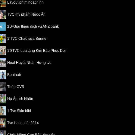
Layout phim hoạt hình
TVC mỹ phẩm Ngọc Ân
2D-Giới thiệu dịch vụ ANZ bank
1 TVC Cháo sữa Burine
1.8TVC quà tặng Kim Bảo Phúc Doji
Hoạt Huyết Nhân Hưng tvc
Bonihair
Thép CVS
Hạ Áp Ích Nhân
1 Tvc Skin bibi
Tvc Halida tết 2014