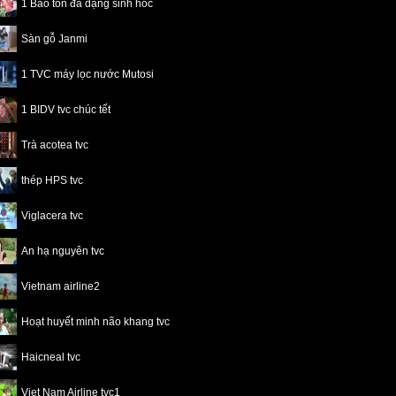
1 Bảo tồn đa dạng sinh hoc
Sàn gỗ Janmi
1 TVC máy lọc nước Mutosi
1 BIDV tvc chúc tết
Trà acotea tvc
thép HPS tvc
Viglacera tvc
An hạ nguyên tvc
Vietnam airline2
Hoạt huyết minh não khang tvc
Haicneal tvc
Viet Nam Airline tvc1