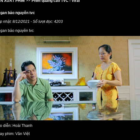
N XUẤT PHIM
>>
Phim quảng cáo TVC - Viral
 gan bảo nguyên tvc
p nhật: 8/12/2021 - Số lượt đọc: 4203
 gan bảo nguyên tvc
o diễn: Hoài Thanh
ay phim: Văn Việt