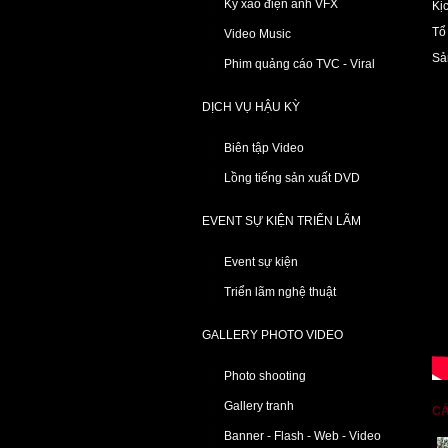
Kỹ xảo điện ảnh VFX
Kị
Tổ
Video Music
Sả
Phim quảng cáo TVC - Viral
DỊCH VỤ HẬU KỲ
Biên tập Video
Lồng tiếng sản xuất DVD
EVENT SỰ KIỆN TRIỂN LÃM
Event sự kiện
Triển lãm nghệ thuật
GALLERY PHOTO VIDEO
Photo shooting
Gallery tranh
CÁ
Banner - Flash - Web - Video