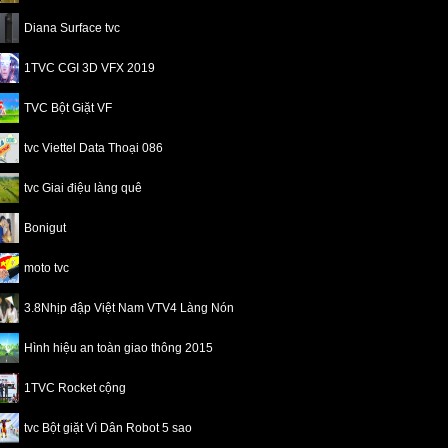
Diana Surface tvc
1TVC CGI 3D VFX 2019
TVC Bột Giặt VF
tvc Viettel Data Thoại 086
tvc Giai điệu làng quê
Bonigut
moto tvc
3.8Nhịp đập Việt Nam VTV4 Làng Nón
Hình hiệu an toàn giao thông 2015
1TVC Rocket cộng
tvc Bột giặt Vì Dân Robot 5 sao