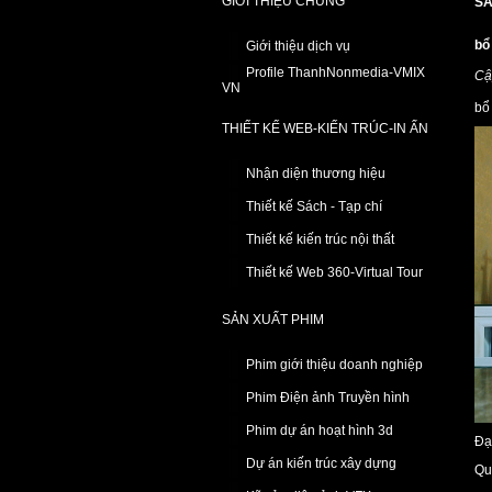
GIỚI THIỆU CHUNG
SẢ
bổ
Giới thiệu dịch vụ
Profile ThanhNonmedia-VMIX
Cậ
VN
bổ
THIẾT KẾ WEB-KIẾN TRÚC-IN ẤN
Nhận diện thương hiệu
Thiết kế Sách - Tạp chí
Thiết kế kiến trúc nội thất
Thiết kế Web 360-Virtual Tour
SẢN XUẤT PHIM
Phim giới thiệu doanh nghiệp
Phim Điện ảnh Truyền hình
Phim dự án hoạt hình 3d
Đạ
Dự án kiến trúc xây dựng
Qu