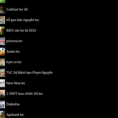
Cadisun tvc 3d
bổ gan bảo nguyên tvc
BIDV các tvc từ 2010
picenza tvc
3zoka tvc
Kym co tvc
TVC 3d Bánh kẹo Phạm Nguyên
Nem New tvc
1 VNPT bưu chính VN tvc
Diabetna
Agribank tvc