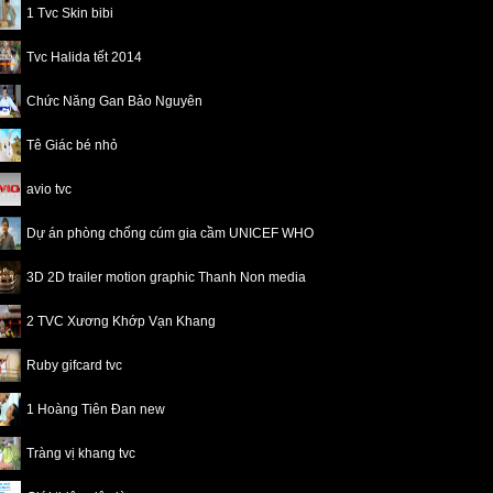
1 Tvc Skin bibi
Tvc Halida tết 2014
Chức Năng Gan Bảo Nguyên
Tê Giác bé nhỏ
avio tvc
Dự án phòng chống cúm gia cầm UNICEF WHO
3D 2D trailer motion graphic Thanh Non media
2 TVC Xương Khớp Vạn Khang
Ruby gifcard tvc
1 Hoàng Tiên Đan new
Tràng vị khang tvc