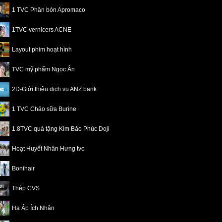
1 TVC Phân bón Apromaco
1TVC vernicers ACNE
Layout phim hoạt hình
TVC mỹ phẩm Ngọc Ân
2D-Giới thiệu dịch vụ ANZ bank
1 TVC Cháo sữa Burine
1.8TVC quà tặng Kim Bảo Phúc Doji
Hoạt Huyết Nhân Hưng tvc
Bonihair
Thép CVS
Hạ Áp Ích Nhân