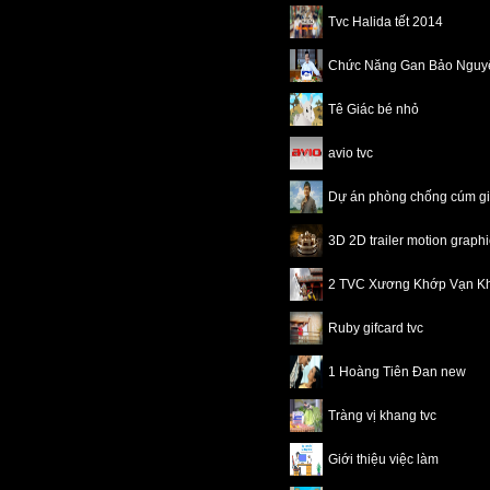
Tvc Halida tết 2014
Chức Năng Gan Bảo Nguy
Tê Giác bé nhỏ
avio tvc
Dự án phòng chống cúm 
3D 2D trailer motion grap
2 TVC Xương Khớp Vạn K
Ruby gifcard tvc
1 Hoàng Tiên Đan new
Tràng vị khang tvc
Giới thiệu việc làm