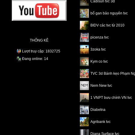
Cadisun tvc 3d
bổ gan bảo nguyên tvc
BIDV các tvc từ 2010
picenza tvc
THỐNG KÊ
3zoka tvc
Lượt truy cập: 1832725
Đang online: 14
Kym co tvc
TVC 3d Bánh kẹo Phạm N
Nem New tvc
1 VNPT bưu chính VN tvc
Diabetna
Agribank tvc
Diana Surface tvc