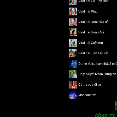
Viral hài Cố Tinh Bảo
Viral hài Phạt
Viral hài Nhát nữa đâu
Viral hài Hoán đổi
Viral hài Quỹ đen
Viral hài Tiền tiêu vặt
Demo Voice hay nhất 2 mi
Hoạt Huyết Nhân Hưng tvc
Cốm sao việt tvc
Mobifone tvc