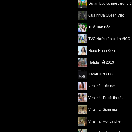
Dự án bảo vệ môi trường 
Cửa nhựa Queen Viet
1Cố Tinh Bảo
TVC Nước rửa chén VICO
Hồng Nhan Đơn
Halida Tết 2013
Karofi URO 1.0
Viral hài Gán nợ
Viral hài Tin tốt tin xấu
Viral hài Giảm giá
Viral hài Mời cà phê