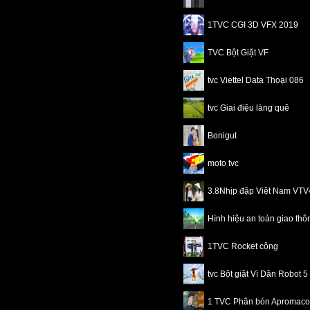
1TVC CGI 3D VFX 2019
TVC Bột Giặt VF
tvc Viettel Data Thoại 086
tvc Giai điệu làng quê
Bonigut
moto tvc
3.8Nhịp đập Việt Nam VT
Hình hiệu an toàn giao th
1TVC Rocket cộng
tvc Bột giặt Vì Dân Robot 5
1 TVC Phân bón Apromaco