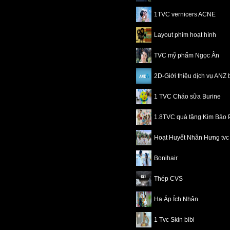
1TVC vernicers ACNE
Layout phim hoạt hình
TVC mỹ phẩm Ngọc Ân
2D-Giới thiệu dịch vụ ANZ
1 TVC Cháo sữa Burine
1.8TVC quà tặng Kim Bảo 
Hoạt Huyết Nhân Hưng tvc
Bonihair
Thép CVS
Hạ Áp Ích Nhân
1 Tvc Skin bibi