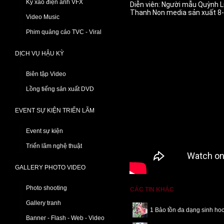
Kỹ xảo điện ảnh VFX
Diễn viên: Người mẫu Quỳnh L
Thanh Non media sản xuất 8
Video Music
Phim quảng cáo TVC - Viral
DỊCH VỤ HẬU KỲ
Biên tập Video
Lồng tiếng sản xuất DVD
EVENT SỰ KIỆN TRIỂN LÃM
Event sự kiện
Triển lãm nghệ thuật
GALLERY PHOTO VIDEO
Photo shooting
CÁC TIN KHÁC
Gallery tranh
1 Bảo tồn đa dạng sinh ho
Banner - Flash - Web - Video