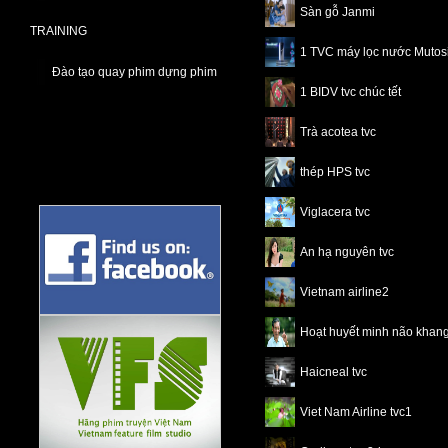
Sàn gỗ Janmi
TRAINING
1 TVC máy lọc nước Mutos
Đào tạo quay phim dựng phim
1 BIDV tvc chúc tết
Trà acotea tvc
thép HPS tvc
Viglacera tvc
An hạ nguyên tvc
Vietnam airline2
Hoạt huyết minh não khang
Haicneal tvc
Viet Nam Airline tvc1