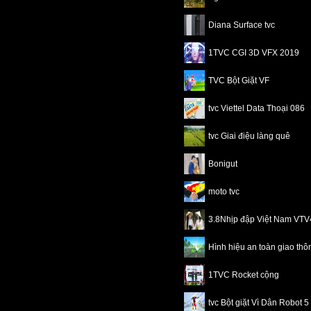
Diana Surface tvc
1TVC CGI 3D VFX 2019
TVC Bột Giặt VF
tvc Viettel Data Thoại 086
tvc Giai điệu làng quê
Bonigut
moto tvc
3.8Nhịp đập Việt Nam VT
Hình hiệu an toàn giao th
1TVC Rocket cộng
tvc Bột giặt Vì Dân Robot 5