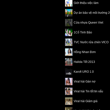
Giới thiệu việc làm
Dự án bảo vệ môi trường 
Cửa nhựa Queen Viet
1Cố Tinh Bảo
TVC Nước rửa chén VICO
Hồng Nhan Đơn
Halida Tết 2013
Karofi URO 1.0
Viral hài Gán nợ
Viral hài Tin tốt tin xấu
Viral hài Giảm giá