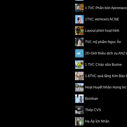
1 TVC Phân bón Apromaco
1TVC vernicers ACNE
Layout phim hoạt hình
TVC mỹ phẩm Ngọc Ân
2D-Giới thiệu dịch vụ ANZ
1 TVC Cháo sữa Burine
1.8TVC quà tặng Kim Bảo 
Hoạt Huyết Nhân Hưng tvc
Bonihair
Thép CVS
Hạ Áp Ích Nhân