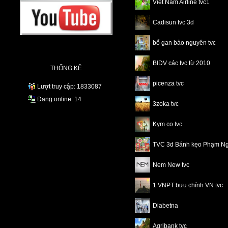
Viet Nam Airline tvc1
Cadisun tvc 3d
bổ gan bảo nguyên tvc
BIDV các tvc từ 2010
THỐNG KÊ
picenza tvc
Lượt truy cập: 1833087
Đang online: 14
3zoka tvc
Kym co tvc
TVC 3d Bánh kẹo Phạm N
Nem New tvc
1 VNPT bưu chính VN tvc
Diabetna
Agribank tvc