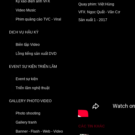
Kỹ xảo điện ảnh VFX
Quay phim: Việt Hùng
Video Music
VFX: Ngọc Quất - Văn Cơ
Phim quảng cáo TVC - Viral
Sản xuất 1 - 2017
DỊCH VỤ HẬU KỲ
Biên tập Video
Lồng tiếng sản xuất DVD
EVENT SỰ KIỆN TRIỂN LÃM
Event sự kiện
Triển lãm nghệ thuật
GALLERY PHOTO VIDEO
Photo shooting
Gallery tranh
CÁC TIN KHÁC
Banner - Flash - Web - Video