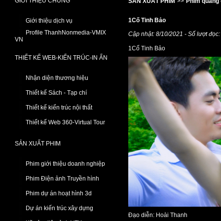
GIỚI THIỆU CHUNG
SẢN XUẤT PHIM
>>
Phim quảng 
1Cố Tinh Bảo
Giới thiệu dịch vụ
Profile ThanhNonmedia-VMIX
Cập nhật: 8/10/2021 - Số lượt đọc
VN
1Cố Tinh Bảo
THIẾT KẾ WEB-KIẾN TRÚC-IN ẤN
Nhận diện thương hiệu
Thiết kế Sách - Tạp chí
Thiết kế kiến trúc nội thất
Thiết kế Web 360-Virtual Tour
SẢN XUẤT PHIM
Phim giới thiệu doanh nghiệp
Phim Điện ảnh Truyền hình
Phim dự án hoạt hình 3d
Dự án kiến trúc xây dựng
Đạo diễn: Hoài Thanh