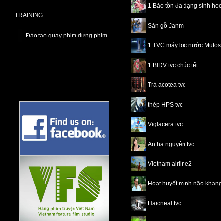
1 Bảo tồn đa dạng sinh ho
TRAINING
Sàn gỗ Janmi
Đào tạo quay phim dựng phim
1 TVC máy lọc nước Mutos
1 BIDV tvc chúc tết
Trà acotea tvc
thép HPS tvc
Viglacera tvc
An hạ nguyên tvc
Vietnam airline2
Hoạt huyết minh não khang
Haicneal tvc