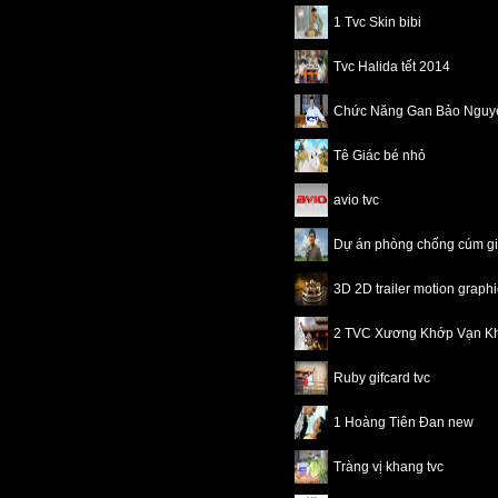
1 Tvc Skin bibi
Tvc Halida tết 2014
Chức Năng Gan Bảo Nguy
Tê Giác bé nhỏ
avio tvc
Dự án phòng chống cúm 
3D 2D trailer motion grap
2 TVC Xương Khớp Vạn K
Ruby gifcard tvc
1 Hoàng Tiên Đan new
Tràng vị khang tvc