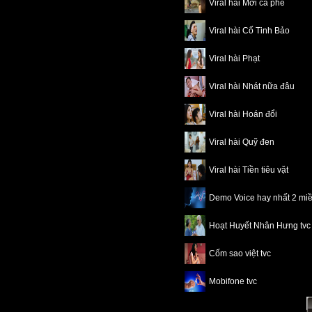
Viral hài Mời cà phê
Viral hài Cố Tinh Bảo
Viral hài Phạt
Viral hài Nhát nữa đâu
Viral hài Hoán đổi
Viral hài Quỹ đen
Viral hài Tiền tiêu vặt
Demo Voice hay nhất 2 mi
Hoạt Huyết Nhân Hưng tvc
Cốm sao việt tvc
Mobifone tvc