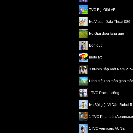
TVC Bột Giặt VF
tvc Viettel Data Thoại 086
tvc Giai điệu làng quê
Bonigut
moto tvc
3.8Nhịp đập Việt Nam VT
Hình hiệu an toàn giao th
1TVC Rocket cộng
tvc Bột giặt Vì Dân Robot 5
1 TVC Phân bón Apromaco
1TVC vernicers ACNE