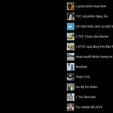
Layout phim hoạt hình
TVC mỹ phẩm Ngọc Ân
2D-Giới thiệu dịch vụ ANZ
1 TVC Cháo sữa Burine
1.8TVC quà tặng Kim Bảo 
Hoạt Huyết Nhân Hưng tvc
Bonihair
Thép CVS
Hạ Áp Ích Nhân
1 Tvc Skin bibi
Tvc Halida tết 2014