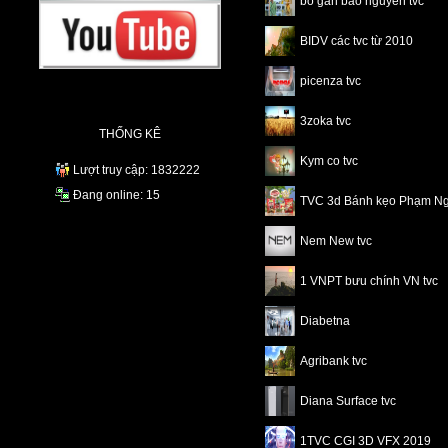
bổ gan bảo nguyên tvc
BIDV các tvc từ 2010
picenza tvc
3zoka tvc
THỐNG KÊ
Kym co tvc
Lượt truy cập: 1832222
Đang online: 15
TVC 3d Bánh kẹo Phạm N
Nem New tvc
1 VNPT bưu chính VN tvc
Diabetna
Agribank tvc
Diana Surface tvc
1TVC CGI 3D VFX 2019