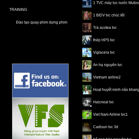
1 TVC máy lọc nước Mutos
TRAINING
1 BIDV tvc chúc tết
Đào tạo quay phim dựng phim
Trà acotea tvc
thép HPS tvc
Viglacera tvc
An hạ nguyên tvc
Vietnam airline2
Hoạt huyết minh não khang
Haicneal tvc
Viet Nam Airline tvc1
Cadisun tvc 3d