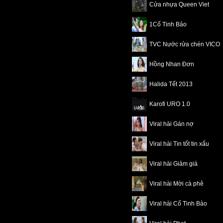
Cửa nhựa Queen Viet
1Cố Tinh Bảo
TVC Nước rửa chén VICO
Hồng Nhan Đơn
Halida Tết 2013
Karofi URO 1.0
Viral hài Gán nợ
Viral hài Tin tốt tin xấu
Viral hài Giảm giá
Viral hài Mời cà phê
Viral hài Cố Tinh Bảo