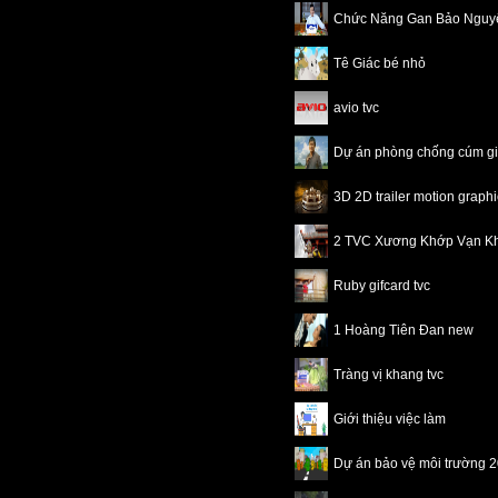
Chức Năng Gan Bảo Nguy
Tê Giác bé nhỏ
avio tvc
Dự án phòng chống cúm 
3D 2D trailer motion grap
2 TVC Xương Khớp Vạn K
Ruby gifcard tvc
1 Hoàng Tiên Đan new
Tràng vị khang tvc
Giới thiệu việc làm
Dự án bảo vệ môi trường 