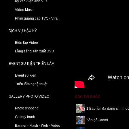
Kỹ xảo điện ảnh VFX
Video Music
Phim quảng cáo TVC - Viral
DỊCH VỤ HẬU KỲ
Biên tập Video
Lồng tiếng sản xuất DVD
EVENT SỰ KIỆN TRIỂN LÃM
Event sự kiện
Triển lãm nghệ thuật
GALLERY PHOTO VIDEO
CÁC TIN KHÁC
Photo shooting
1 Bảo tồn đa dạng sinh ho
Gallery tranh
Sàn gỗ Janmi
Banner - Flash - Web - Video