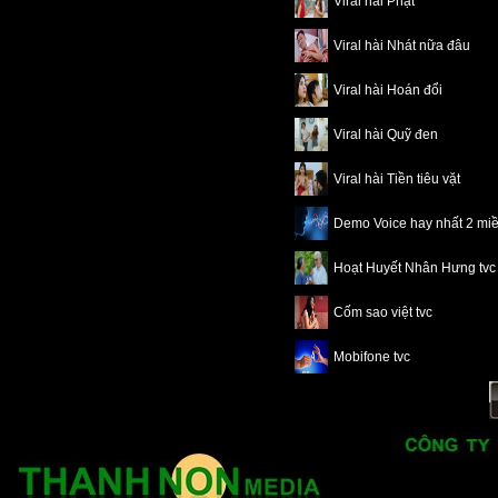
Viral hài Phạt
Viral hài Nhát nữa đâu
Viral hài Hoán đổi
Viral hài Quỹ đen
Viral hài Tiền tiêu vặt
Demo Voice hay nhất 2 mi
Hoạt Huyết Nhân Hưng tvc
Cốm sao việt tvc
Mobifone tvc