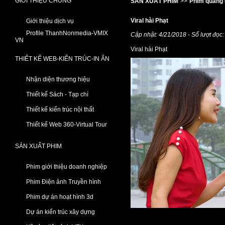
GIỚI THIỆU CHUNG
SẢN XUẤT PHIM
>>
Phim quảng 
Viral hài Phạt
Giới thiệu dịch vụ
Profile ThanhNonmedia-VMIX
Cập nhật: 4/21/2018 - Số lượt đọc
VN
Viral hài Phạt
THIẾT KẾ WEB-KIẾN TRÚC-IN ẤN
Nhận diện thương hiệu
Thiết kế Sách - Tạp chí
Thiết kế kiến trúc nội thất
Thiết kế Web 360-Virtual Tour
SẢN XUẤT PHIM
Phim giới thiệu doanh nghiệp
Phim Điện ảnh Truyền hình
Phim dự án hoạt hình 3d
Dự án kiến trúc xây dựng