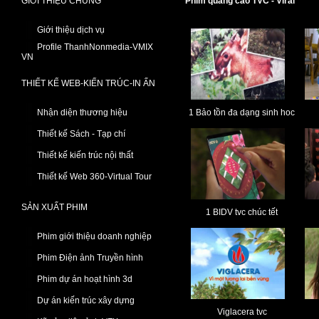
GIỚI THIỆU CHUNG
Phim quảng cáo TVC - Viral
Giới thiệu dịch vụ
Profile ThanhNonmedia-VMIX
VN
THIẾT KẾ WEB-KIẾN TRÚC-IN ẤN
Nhận diện thương hiệu
1 Bảo tồn đa dạng sinh hoc
Thiết kế Sách - Tạp chí
Thiết kế kiến trúc nội thất
Thiết kế Web 360-Virtual Tour
SẢN XUẤT PHIM
1 BIDV tvc chúc tết
Phim giới thiệu doanh nghiệp
Phim Điện ảnh Truyền hình
Phim dự án hoạt hình 3d
Dự án kiến trúc xây dựng
Viglacera tvc