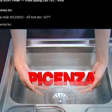
N XUẤT PHIM
>>
Phim quảng cáo TVC - Viral
cenza tvc
p nhật: 8/12/2021 - Số lượt đọc: 3277
cenza tvc