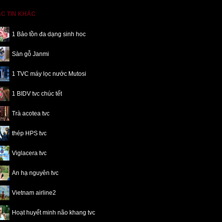
C TIN KHÁC
1 Bảo tồn đa dạng sinh hoc
Sàn gỗ Janmi
1 TVC máy lọc nước Mutosi
1 BIDV tvc chúc tết
Trà acotea tvc
thép HPS tvc
Viglacera tvc
An hạ nguyên tvc
Vietnam airline2
Hoạt huyết minh não khang tvc