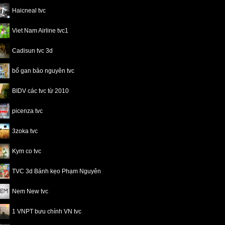
Haicneal tvc
Viet Nam Airline tvc1
Cadisun tvc 3d
bổ gan bảo nguyên tvc
BIDV các tvc từ 2010
picenza tvc
3zoka tvc
Kym co tvc
TVC 3d Bánh kẹo Phạm Nguyên
Nem New tvc
1 VNPT bưu chính VN tvc