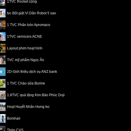
1TVC Rocket cộng
tvc Bột giặt Vì Dân Robot 5 sao
1 TVC Phân bón Apromaco
1TVC vernicers ACNE
Layout phim hoạt hình
TVC mỹ phẩm Ngọc Ân
2D-Giới thiệu dịch vụ ANZ bank
1 TVC Cháo sữa Burine
1.8TVC quà tặng Kim Bảo Phúc Doji
Hoạt Huyết Nhân Hưng tvc
Bonihair
Thép CVS