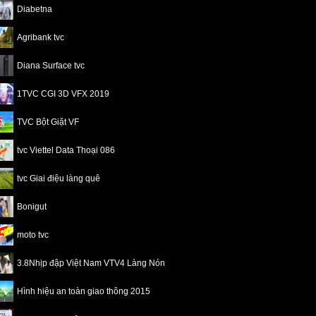
Diabetna
Agribank tvc
Diana Surface tvc
1TVC CGI 3D VFX 2019
TVC Bột Giặt VF
tvc Viettel Data Thoại 086
tvc Giai điệu làng quê
Bonigut
moto tvc
3.8Nhịp đập Việt Nam VTV4 Làng Nón
Hình hiệu an toàn giao thông 2015