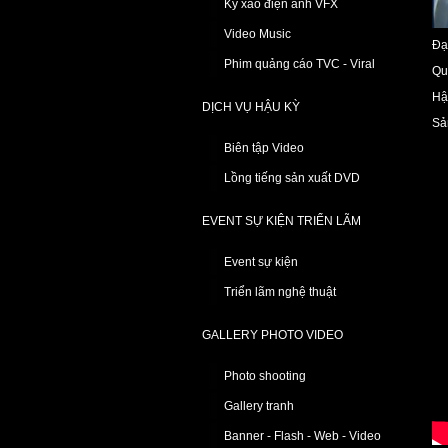
Kỹ xảo điện ảnh VFX
Video Music
Đạ
Phim quảng cáo TVC - Viral
Qu
Hậ
DỊCH VỤ HẬU KỲ
Sả
Biên tập Video
Lồng tiếng sản xuất DVD
EVENT SỰ KIỆN TRIỂN LÃM
Event sự kiện
Triển lãm nghệ thuật
GALLERY PHOTO VIDEO
Photo shooting
Gallery tranh
Banner - Flash - Web - Video