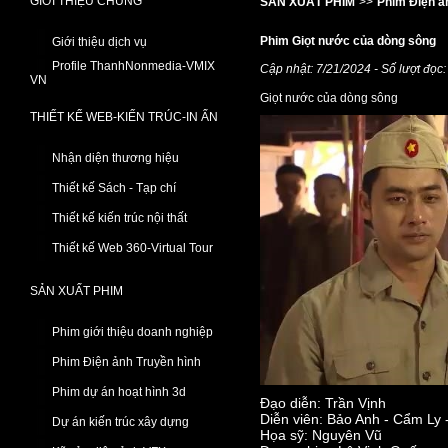
GIỚI THIỆU CHUNG
SẢN XUẤT PHIM
>>
Phim Điện ả
Phim Giọt nước của dòng sông
Giới thiệu dịch vụ
Profile ThanhNonmedia-VMIX
Cập nhật: 7/21/2024 - Số lượt đọc
VN
Giọt nước của dòng sông
THIẾT KẾ WEB-KIẾN TRÚC-IN ẤN
Nhận diện thương hiệu
Thiết kế Sách - Tạp chí
Thiết kế kiến trúc nội thất
Thiết kế Web 360-Virtual Tour
SẢN XUẤT PHIM
Phim giới thiệu doanh nghiệp
Phim Điện ảnh Truyền hình
Phim dự án hoạt hình 3d
Đạo diễn: Trần Vịnh
Diễn viên: Bảo Anh - Cẩm Ly
Dự án kiến trúc xây dựng
Họa sỹ: Nguyên Vũ