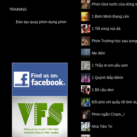
Phim Giọt nước của dòng 
TRAINING
1 Bình Minh Đang Lên
Đào tạo quay phim dựng phim
1 Tết vùng núi đá
Phim Trường học sau song
Mẹ điên
1 Thầy ơi em yêu anh
1 Quỳnh Bấp Bênh
1 Bồ câu đen
Đối phó với quấy rối tình d
Phim ngắn Chạm,,,!
Nhà Tiên Tri