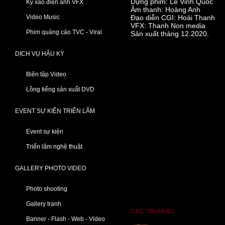
Dựng phim: Lê Vinh Quốc
Kỹ xảo điện ảnh VFX
Âm thanh: Hoàng Anh
Video Music
Đạo diễn CGI: Hoài Thanh
VFX: Thanh Non media
Phim quảng cáo TVC - Viral
Sản xuất tháng 12.2020.
DỊCH VỤ HẬU KỲ
Biên tập Video
Lồng tiếng sản xuất DVD
EVENT SỰ KIỆN TRIỂN LÃM
Event sự kiện
Triển lãm nghệ thuật
GALLERY PHOTO VIDEO
Photo shooting
Gallery tranh
CÁC TIN KHÁC
Banner - Flash - Web - Video