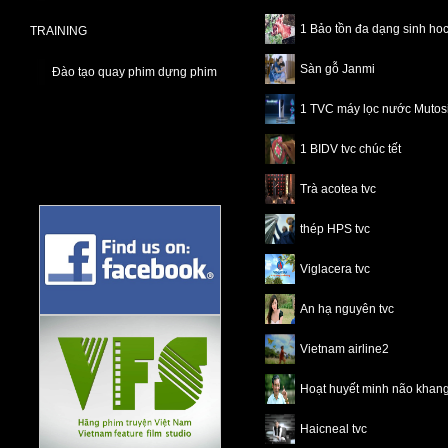
1 Bảo tồn đa dạng sinh ho
TRAINING
Sàn gỗ Janmi
Đào tạo quay phim dựng phim
1 TVC máy lọc nước Mutos
1 BIDV tvc chúc tết
Trà acotea tvc
thép HPS tvc
Viglacera tvc
An hạ nguyên tvc
Vietnam airline2
Hoạt huyết minh não khang
Haicneal tvc