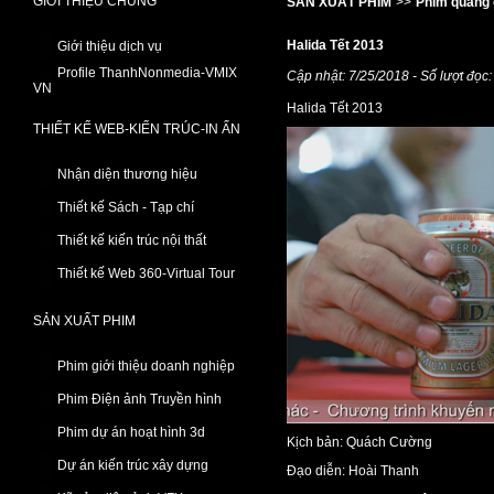
GIỚI THIỆU CHUNG
SẢN XUẤT PHIM
>>
Phim quảng 
Halida Tết 2013
Giới thiệu dịch vụ
Profile ThanhNonmedia-VMIX
Cập nhật: 7/25/2018 - Số lượt đọc
VN
Halida Tết 2013
THIẾT KẾ WEB-KIẾN TRÚC-IN ẤN
Nhận diện thương hiệu
Thiết kế Sách - Tạp chí
Thiết kế kiến trúc nội thất
Thiết kế Web 360-Virtual Tour
SẢN XUẤT PHIM
Phim giới thiệu doanh nghiệp
Phim Điện ảnh Truyền hình
Phim dự án hoạt hình 3d
Kịch bản: Quách Cường
Dự án kiến trúc xây dựng
Đạo diễn: Hoài Thanh