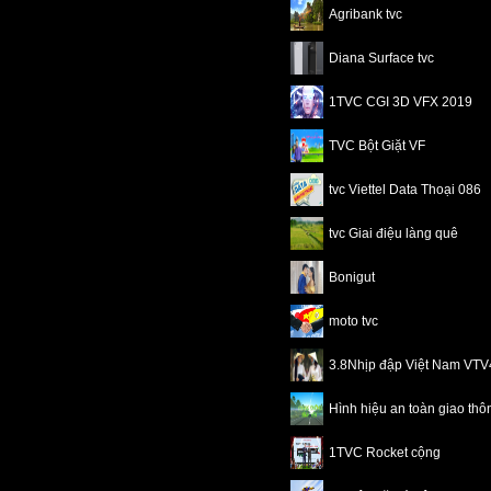
Agribank tvc
Diana Surface tvc
1TVC CGI 3D VFX 2019
TVC Bột Giặt VF
tvc Viettel Data Thoại 086
tvc Giai điệu làng quê
Bonigut
moto tvc
3.8Nhịp đập Việt Nam VT
Hình hiệu an toàn giao th
1TVC Rocket cộng