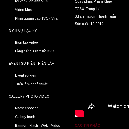
Kỹ xảo điện ảnh VFX
Quay phim: Phạm Khuê
TCSX: Trung Hồ
Video Music
3d animation: Thanh Tuấn
Phim quảng cáo TVC - Viral
Sản xuất: 12-2012.
DỊCH VỤ HẬU KỲ
Biên tập Video
Lồng tiếng sản xuất DVD
EVENT SỰ KIỆN TRIỂN LÃM
Event sự kiện
Triển lãm nghệ thuật
GALLERY PHOTO VIDEO
Photo shooting
Gallery tranh
Banner - Flash - Web - Video
CÁC TIN KHÁC