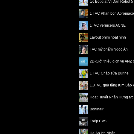
tvc Bột giặt Vì Dân Robot 5
1 TVC Phân bón Apromaco
1TVC vernicers ACNE
Layout phim hoạt hình
TVC mỹ phẩm Ngọc Ân
2D-Giới thiệu dịch vụ ANZ
1 TVC Cháo sữa Burine
1.8TVC quà tặng Kim Bảo 
Hoạt Huyết Nhân Hưng tvc
Bonihair
Thép CVS
Hạ Áp Ích Nhân