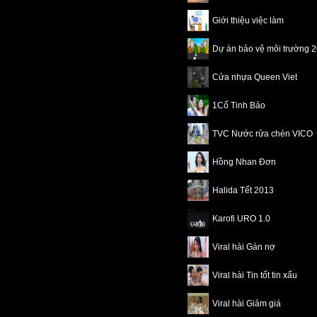
Giới thiệu việc làm
Dự án bảo vệ môi trường 
Cửa nhựa Queen Viet
1Cố Tinh Bảo
TVC Nước rửa chén VICO
Hồng Nhan Đơn
Halida Tết 2013
Karofi URO 1.0
Viral hài Gán nợ
Viral hài Tin tốt tin xấu
Viral hài Giảm giá