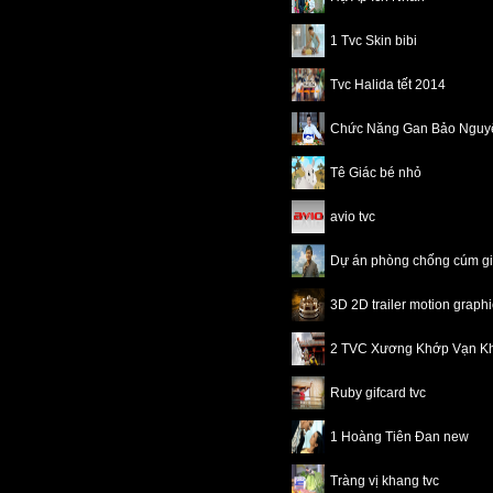
1 Tvc Skin bibi
Tvc Halida tết 2014
Chức Năng Gan Bảo Nguy
Tê Giác bé nhỏ
avio tvc
Dự án phòng chống cúm 
3D 2D trailer motion grap
2 TVC Xương Khớp Vạn K
Ruby gifcard tvc
1 Hoàng Tiên Đan new
Tràng vị khang tvc