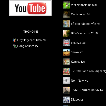
Viet Nam Airline tvc1
Cadisun tvc 3d
bổ gan bảo nguyên tvc
THỐNG KÊ
BIDV các tvc từ 2010
Lượt truy cập: 1832783
picenza tvc
Đang online: 15
3zoka tvc
Kym co tvc
TVC 3d Bánh kẹo Phạm N
Nem New tvc
1 VNPT bưu chính VN tvc
Diabetna