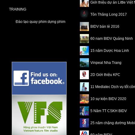
Giới thiệu dự án Little Việ
TRAINING
Tôn Thăng Long 2017
Đào tạo quay phim dựng phim
BIDV bán lẻ 2016
60 nam BIDV Quảng Ninh
15 năm Dược Hoa Linh
Vinpeal Nha Trang
2D Giới thiệu KFC
11 Medlatec Dịch vụ tốt cô
10 sự kiện BIDV 2020
5 Năm TT CSKH BIDV
25 năm chặng đường Mobi