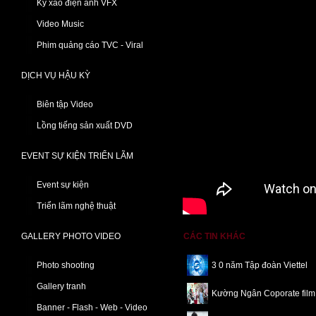
Kỹ xảo điện ảnh VFX
Video Music
Phim quảng cáo TVC - Viral
DỊCH VỤ HẬU KỲ
Biên tập Video
Lồng tiếng sản xuất DVD
EVENT SỰ KIỆN TRIỂN LÃM
Event sự kiện
Triển lãm nghệ thuật
GALLERY PHOTO VIDEO
CÁC TIN KHÁC
Photo shooting
3 0 năm Tập đoàn Viettel
Gallery tranh
Kường Ngân Coporate film
Banner - Flash - Web - Video