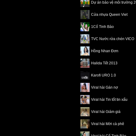
Dự án bảo vệ môi trường 
Cửa nhựa Queen Viet
1Cố Tinh Bảo
TVC Nước rửa chén VICO
Hồng Nhan Đơn
Halida Tết 2013
Karofi URO 1.0
Viral hài Gán nợ
Viral hài Tin tốt tin xấu
Viral hài Giảm giá
Viral hài Mời cà phê