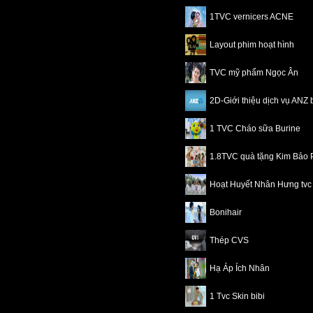
1TVC vernicers ACNE
Layout phim hoạt hình
TVC mỹ phẩm Ngọc Ân
2D-Giới thiệu dịch vụ ANZ
1 TVC Cháo sữa Burine
1.8TVC quà tặng Kim Bảo 
Hoạt Huyết Nhân Hưng tvc
Bonihair
Thép CVS
Hạ Áp Ích Nhân
1 Tvc Skin bibi