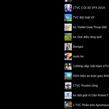
1TVC CGI 3D VFX 2019
TVC Bột Giặt VF
tvc Viettel Data Thoại 086
tvc Giai điệu làng quê
Bonigut
moto tvc
3.8Nhịp đập Việt Nam VT
Hình hiệu an toàn giao th
1TVC Rocket cộng
tvc Bột giặt Vì Dân Robot 5
1 TVC Phân bón Apromaco