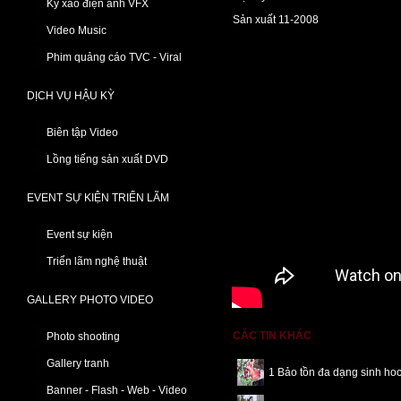
Kỹ xảo điện ảnh VFX
Sản xuất 11-2008
Video Music
Phim quảng cáo TVC - Viral
DỊCH VỤ HẬU KỲ
Biên tập Video
Lồng tiếng sản xuất DVD
EVENT SỰ KIỆN TRIỂN LÃM
Event sự kiện
Triển lãm nghệ thuật
GALLERY PHOTO VIDEO
CÁC TIN KHÁC
Photo shooting
Gallery tranh
1 Bảo tồn đa dạng sinh ho
Banner - Flash - Web - Video