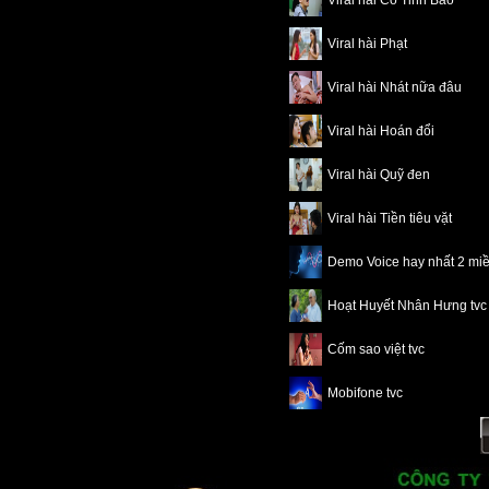
Viral hài Cố Tinh Bảo
Viral hài Phạt
Viral hài Nhát nữa đâu
Viral hài Hoán đổi
Viral hài Quỹ đen
Viral hài Tiền tiêu vặt
Demo Voice hay nhất 2 mi
Hoạt Huyết Nhân Hưng tvc
Cốm sao việt tvc
Mobifone tvc