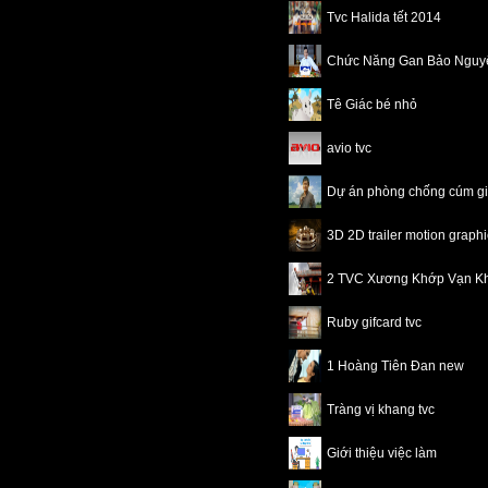
Tvc Halida tết 2014
Chức Năng Gan Bảo Nguy
Tê Giác bé nhỏ
avio tvc
Dự án phòng chống cúm 
3D 2D trailer motion grap
2 TVC Xương Khớp Vạn K
Ruby gifcard tvc
1 Hoàng Tiên Đan new
Tràng vị khang tvc
Giới thiệu việc làm