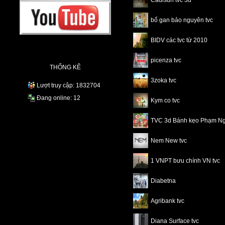
Cadisun tvc 3d
bổ gan bảo nguyên tvc
BIDV các tvc từ 2010
picenza tvc
THỐNG KÊ
3zoka tvc
Lượt truy cập: 1832704
Đang online: 12
Kym co tvc
TVC 3d Bánh kẹo Phạm N
Nem New tvc
1 VNPT bưu chính VN tvc
Diabetna
Agribank tvc
Diana Surface tvc