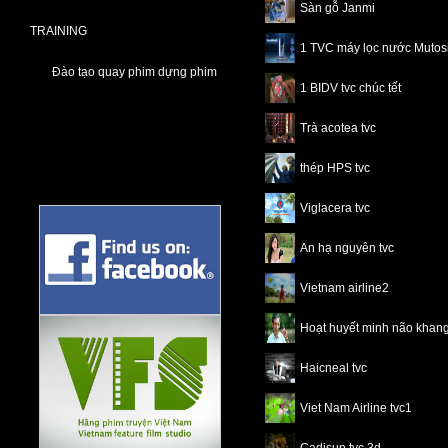
Sàn gỗ Janmi
TRAINING
1 TVC máy lọc nước Mutos
Đào tạo quay phim dựng phim
1 BIDV tvc chúc tết
Trà acotea tvc
thép HPS tvc
Viglacera tvc
An hạ nguyên tvc
Vietnam airline2
Hoạt huyết minh não khang
Haicneal tvc
Viet Nam Airline tvc1