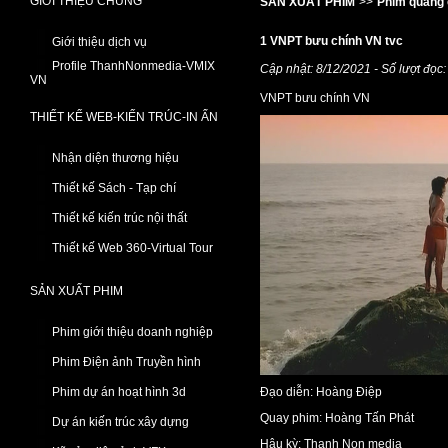
GIỚI THIỆU CHUNG
SẢN XUẤT PHIM
>>
Phim quảng 
1 VNPT bưu chính VN tvc
Giới thiệu dịch vụ
Profile ThanhNonmedia-VMIX
Cập nhật: 8/12/2021 - Số lượt đọc
VN
VNPT bưu chính VN
THIẾT KẾ WEB-KIẾN TRÚC-IN ẤN
Nhận diện thương hiệu
Thiết kế Sách - Tạp chí
Thiết kế kiến trúc nội thất
Thiết kế Web 360-Virtual Tour
SẢN XUẤT PHIM
Phim giới thiệu doanh nghiệp
Phim Điện ảnh Truyền hình
Phim dự án hoạt hình 3d
Đạo diễn: Hoàng Điệp
Quay phim: Hoàng Tấn Phát
Dự án kiến trúc xây dựng
Hậu kỳ: Thanh Non media