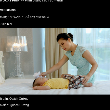
N XUẤT PHIM
>>
Phim quảng cáo TVC - Viral
Tvc Skin bibi
p nhật: 8/11/2021 - Số lượt đọc: 5638
 Skin bibi
ch bản: Quách Cường
o diễn: Quách Cường