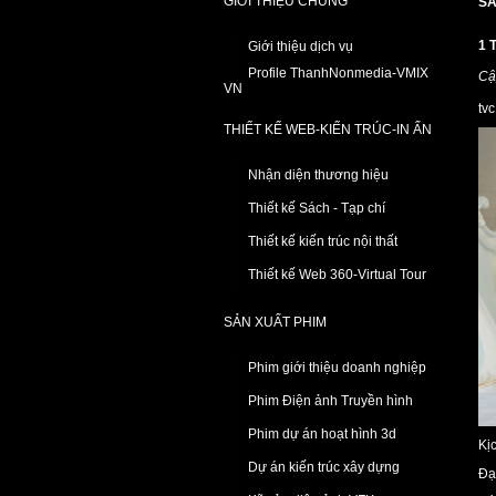
GIỚI THIỆU CHUNG
SẢ
1 
Giới thiệu dịch vụ
Profile ThanhNonmedia-VMIX
Cậ
VN
tvc
THIẾT KẾ WEB-KIẾN TRÚC-IN ẤN
Nhận diện thương hiệu
Thiết kế Sách - Tạp chí
Thiết kế kiến trúc nội thất
Thiết kế Web 360-Virtual Tour
SẢN XUẤT PHIM
Phim giới thiệu doanh nghiệp
Phim Điện ảnh Truyền hình
Phim dự án hoạt hình 3d
Kị
Dự án kiến trúc xây dựng
Đạ