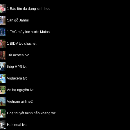
1 Bảo tồn đa dạng sinh hoc
Sàn gỗ Janmi
1 TVC máy lọc nước Mutosi
1 BIDV tvc chúc tết
Trà acotea tvc
thép HPS tvc
Viglacera tvc
An hạ nguyên tvc
Vietnam airline2
Hoạt huyết minh não khang tvc
Haicneal tvc