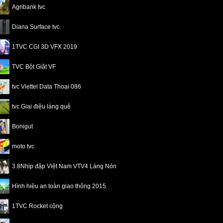
Agribank tvc
Diana Surface tvc
1TVC CGI 3D VFX 2019
TVC Bột Giặt VF
tvc Viettel Data Thoại 086
tvc Giai điệu làng quê
Bonigut
moto tvc
3.8Nhịp đập Việt Nam VTV4 Làng Nón
Hình hiệu an toàn giao thông 2015
1TVC Rocket cộng