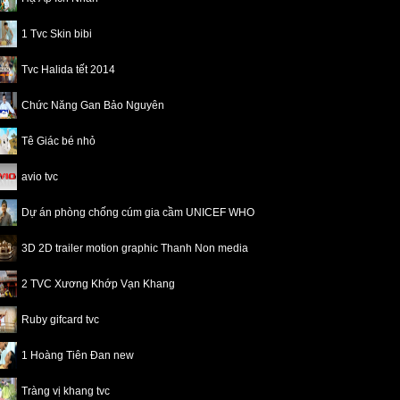
1 Tvc Skin bibi
Tvc Halida tết 2014
Chức Năng Gan Bảo Nguyên
Tê Giác bé nhỏ
avio tvc
Dự án phòng chống cúm gia cầm UNICEF WHO
3D 2D trailer motion graphic Thanh Non media
2 TVC Xương Khớp Vạn Khang
Ruby gifcard tvc
1 Hoàng Tiên Đan new
Tràng vị khang tvc