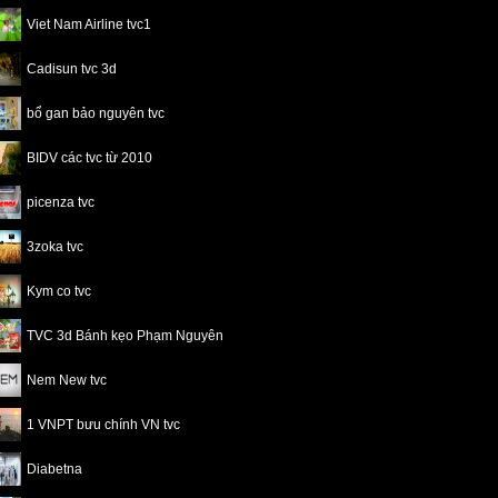
Viet Nam Airline tvc1
Cadisun tvc 3d
bổ gan bảo nguyên tvc
BIDV các tvc từ 2010
picenza tvc
3zoka tvc
Kym co tvc
TVC 3d Bánh kẹo Phạm Nguyên
Nem New tvc
1 VNPT bưu chính VN tvc
Diabetna