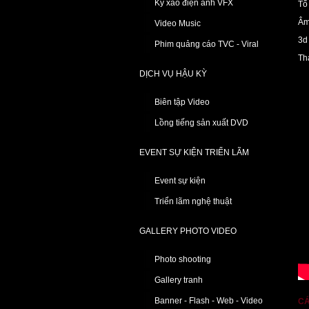
Kỹ xảo điện ảnh VFX
Tổ
Âm
Video Music
3d
Phim quảng cáo TVC - Viral
Th
DỊCH VỤ HẬU KỲ
Biên tập Video
Lồng tiếng sản xuất DVD
EVENT SỰ KIỆN TRIỂN LÃM
Event sự kiện
Triển lãm nghệ thuật
GALLERY PHOTO VIDEO
Photo shooting
Gallery tranh
Banner - Flash - Web - Video
CÁ