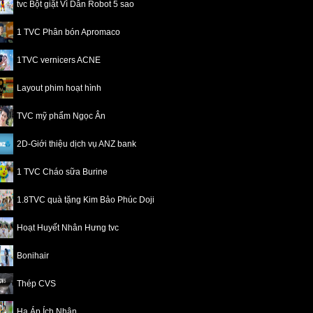
tvc Bột giặt Vì Dân Robot 5 sao
1 TVC Phân bón Apromaco
1TVC vernicers ACNE
Layout phim hoạt hình
TVC mỹ phẩm Ngọc Ân
2D-Giới thiệu dịch vụ ANZ bank
1 TVC Cháo sữa Burine
1.8TVC quà tặng Kim Bảo Phúc Doji
Hoạt Huyết Nhân Hưng tvc
Bonihair
Thép CVS
Hạ Áp Ích Nhân