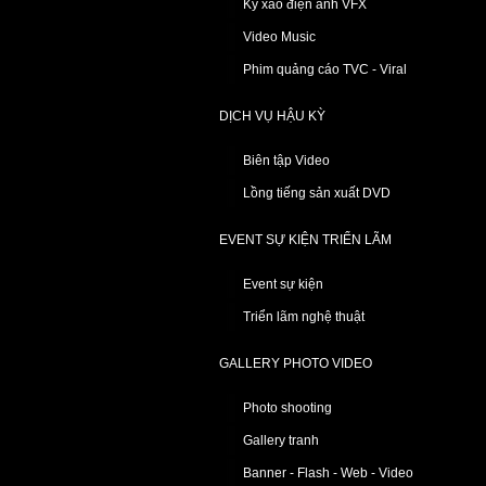
Kỹ xảo điện ảnh VFX
Video Music
Phim quảng cáo TVC - Viral
DỊCH VỤ HẬU KỲ
Biên tập Video
Lồng tiếng sản xuất DVD
EVENT SỰ KIỆN TRIỂN LÃM
Event sự kiện
Triển lãm nghệ thuật
GALLERY PHOTO VIDEO
Photo shooting
Gallery tranh
Banner - Flash - Web - Video